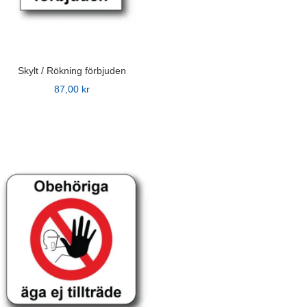
Skylt / Rökning förbjuden
87,00
kr
n
ven