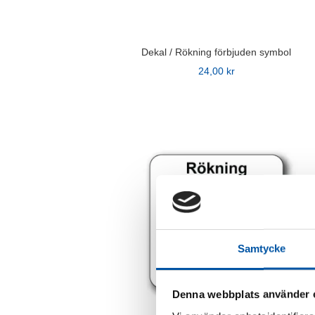
produktsidan
Dekal / Rökning förbjuden symbol
24,00
kr
Den
här
produkten
har
flera
varianter.
De
olika
alternativen
Samtycke
kan
väljas
på
Denna webbplats använder 
produktsidan