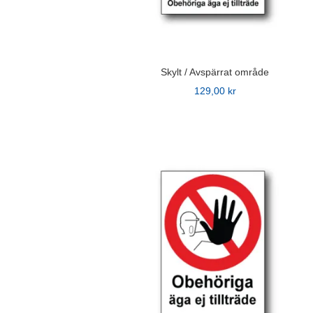
Skylt / Avspärrat område
129,00
kr
Den
här
produkten
har
flera
varianter.
De
olika
alternativen
kan
väljas
på