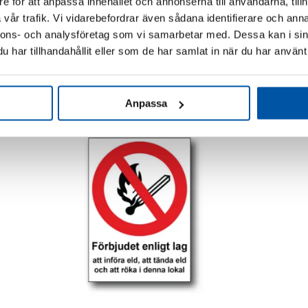
e för att anpassa innehållet och annonserna till användarna, tillh
vår trafik. Vi vidarebefordrar även sådana identifierare och anna
nnons- och analysföretag som vi samarbetar med. Dessa kan i sin
Skylt / Rökförbud gäller i denna byggnad
Sky
har tillhandahållit eller som de har samlat in när du har använt 
329,00
kr
Den
Den
här
här
Anpassa
produkten
produkte
har
har
flera
flera
varianter.
varianter.
De
De
olika
olika
alternativen
alternati
kan
kan
väljas
väljas
på
på
produktsidan
produkts