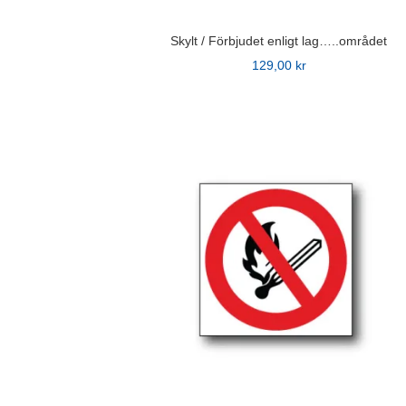
Skylt / Förbjudet enligt lag…..området
129,00
kr
Den
här
produkten
har
flera
varianter.
De
olika
alternativen
kan
väljas
på
produktsidan