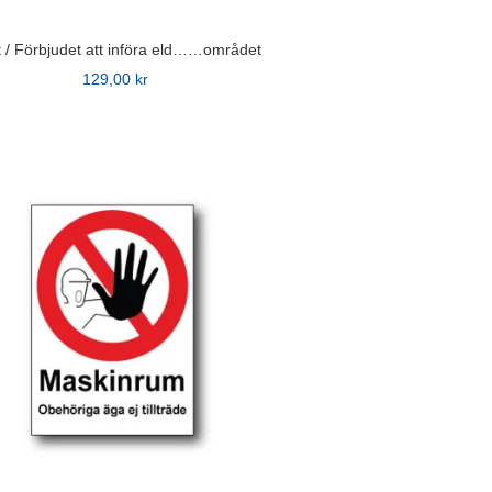
t / Förbjudet att införa eld……området
129,00
kr
n
ven
idan