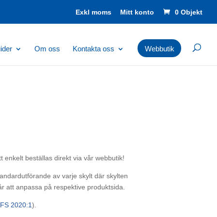
Mitt konto
0 Objekt
ider
Om oss
Kontakta oss
Webbutik
tt enkelt beställas direkt via vår webbutik!
standardutförande av varje skylt där skylten
r att anpassa på respektive produktsida.
FS 2020:1
).