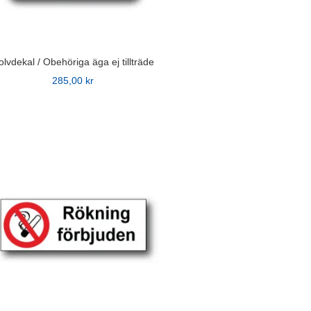
idan
lvdekal / Obehöriga äga ej tillträde
285,00
kr
n
ven