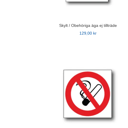
produktsidan
Skylt / Obehöriga äga ej tillträde
129,00
kr
Den
här
produkten
har
flera
varianter.
De
olika
alternativen
kan
väljas
på