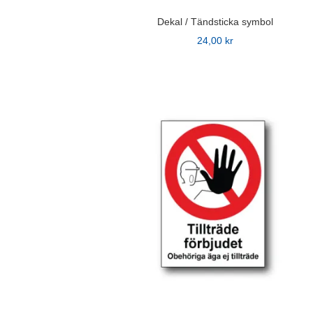
Dekal / Tändsticka symbol
24,00
kr
Den
här
produkten
har
flera
varianter.
De
olika
alternativen
kan
väljas
på
produktsidan