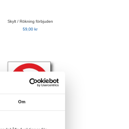
idan
Skylt / Rökning förbjuden
59,00
kr
n
ven
Om
idan