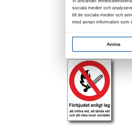
Vi använder enhetsidentifierar
sociala medier och analysera 
till de sociala medier och a
Skylt / Rökning förbjuden
med annan information som du 
285,00
kr
Den
här
Avvisa
produkten
har
flera
varianter.
De
olika
alternativen
kan
väljas
på
produktsidan