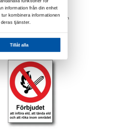
andahålla funktioner för
n information från din enhet
 tur kombinera informationen
lt / Rökning och öppen eld förbjuden
deras tjänster.
87,00
kr
Tillåt alla
n
ven
idan