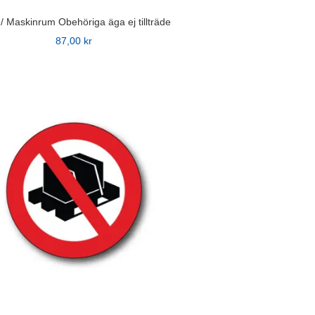
 / Maskinrum Obehöriga äga ej tillträde
87,00
kr
n
ven
idan