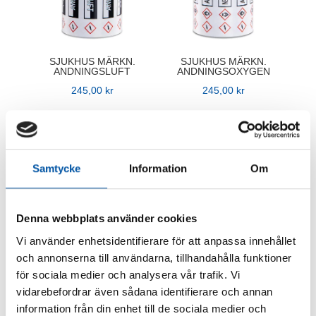
SJUKHUS MÄRKN.
SJUKHUS MÄRKN.
ANDNINGSLUFT
ANDNINGSOXYGEN
245,00
kr
245,00
kr
Samtycke
Information
Om
Denna webbplats använder cookies
Vi använder enhetsidentifierare för att anpassa innehållet
och annonserna till användarna, tillhandahålla funktioner
SJUKHUS MÄRKN.
SJUKHUS MÄRKN.
för sociala medier och analysera vår trafik. Vi
GASUTLOPP
INSTRUMENTLUFT
vidarebefordrar även sådana identifierare och annan
245,00
kr
245,00
kr
information från din enhet till de sociala medier och