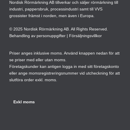
väljas
Nordisk Rörmärkning AB tillverkar och säljer rörmärkning till
väl
industri, pappersbruk, processindustri samt till VVS
på
på
grossister främst i norden, men även i Europa.
produktsidan
pro
© 2025 Nordisk Rörmärkning AB. All Rights Reserved.
Behandling av personuppgifter
|
Försäljningsvillkor
Priser anges inklusive moms. Använd knappen nedan för att
se priser med eller utan moms.
Företagskunder kan antigen logga in med sitt företagskonto
eller ange momsregistreringsnummer vid utcheckning för att
slutföra order exkl. moms.