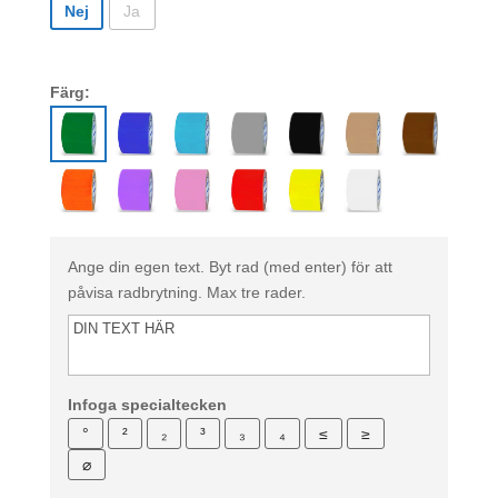
Nej
Ja
Färg:
Ange din egen text. Byt rad (med enter) för att
påvisa radbrytning. Max tre rader.
Infoga specialtecken
°
²
₂
³
₃
₄
≤
≥
⌀