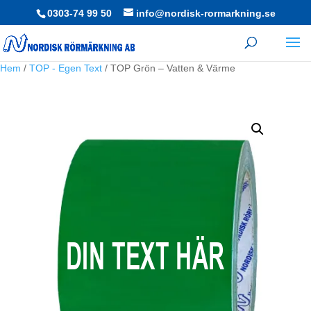
0303-74 99 50
info@nordisk-rormarkning.se
Hem
/
TOP - Egen Text
/ TOP Grön – Vatten & Värme
DIN TEXT HÄR