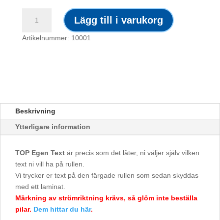
TOP
Lägg till i varukorg
Grön
-
Artikelnummer: 10001
Vatten
&
Värme
mängd
Beskrivning
Ytterligare information
TOP Egen Text
är precis som det låter, ni väljer själv vilken
text ni vill ha på rullen.
Vi trycker er text på den färgade rullen som sedan skyddas
med ett laminat.
Märkning av strömriktning krävs, så glöm inte beställa
pilar.
Dem hittar du här
.