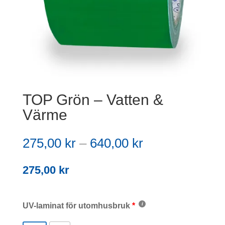
TOP Grön – Vatten &
Värme
Prisintervall:
275,00
kr
–
640,00
kr
275,00 kr
till
275,00
kr
640,00 kr
UV-laminat för utomhusbruk