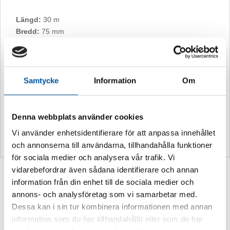
Längd:
30 m
Bredd:
75 mm
Bokstäver
: 12 mm höga i svart eller vitt på färgkodad
bakgrund. 400 texter/rulle Text eller pil återkommer var 75:e
mm.
Passande rördimensioner:
från 1/2” och uppåt
Samtycke
Information
Om
10-års garanti
Vid montering inomhus lämnar vi 10
års garanti. Om man laminerar med
Denna webbplats använder cookies
vårt speciella UV-laminat lämnas även
Vi använder enhetsidentifierare för att anpassa innehållet
10 års garanti utomhus
och annonserna till användarna, tillhandahålla funktioner
för sociala medier och analysera vår trafik. Vi
vidarebefordrar även sådana identifierare och annan
Du kanske också gillar …
information från din enhet till de sociala medier och
annons- och analysföretag som vi samarbetar med.
Dessa kan i sin tur kombinera informationen med annan
information som du har tillhandahållit eller som de har