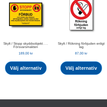
oli
olika
alt
alternativen
ka
kan
väl
väljas
på
på
pro
produktsidan
Skylt / Stopp skyddsobjekt…..
Skylt / Rökning förbjuden enligt
Försvarsmakten
lag
189,00
kr
87,00
kr
Den
De
här
hä
Välj alternativ
Välj alternativ
produkten
pr
har
ha
flera
fle
varianter.
var
De
De
olika
oli