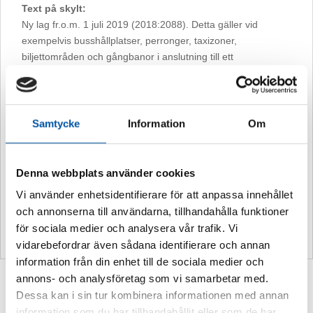
Text på skylt:
Ny lag fr.o.m. 1 juli 2019 (2018:2088). Detta gäller vid
exempelvis busshållplatser, perronger, taxizoner,
biljettområden och gångbanor i anslutning till ett
spårområde. På uteserveringar exempelvis anslutna till
restauranger och café. Idrottsanläggningar utomhus, gäller
även om anläggningen används till konsert/
mässor m.m. Allmänna lekplatser. Vid entréer till lokaler som
Samtycke
Information
Om
allmänheten har tillträde till, exempelvis
entréer till statliga och kommunala myndigheter,
järnvägsstationer, restauranger, mataffärer och lokaler
Denna webbplats använder cookies
för sjuk- och hälsovård. Produkter som omfattas av
Vi använder enhetsidentifierare för att anpassa innehållet
rökförbudet: Röka tobak, vattenpipa, e-cigaretter,
och annonserna till användarna, tillhandahålla funktioner
örtprodukter eller njutningsmedel som till användningssättet
för sociala medier och analysera vår trafik. Vi
motsvarar rökning.
vidarebefordrar även sådana identifierare och annan
information från din enhet till de sociala medier och
annons- och analysföretag som vi samarbetar med.
Relaterade produkter
Dessa kan i sin tur kombinera informationen med annan
information som du har tillhandahållit eller som de har