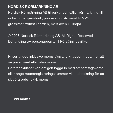
alternativen
alt
NORDISK RÖRMÄRKNING AB
kan
ka
Nordisk Rörmärkning AB tillverkar och säljer rörmärkning till
väljas
väl
industri, pappersbruk, processindustri samt till VVS
på
på
grossister främst i norden, men även i Europa.
produktsidan
pro
© 2025 Nordisk Rörmärkning AB. All Rights Reserved.
Behandling av personuppgifter
|
Försäljningsvillkor
Priser anges inklusive moms. Använd knappen nedan för att
se priser med eller utan moms.
Företagskunder kan antigen logga in med sitt företagskonto
eller ange momsregistreringsnummer vid utcheckning för att
slutföra order exkl. moms.