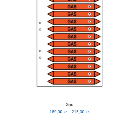
varianter.
De
olika
alternativen
kan
väljas
på
produktsidan
Gas
Prisintervall:
189,00
kr
–
215,00
kr
Den
189,00 kr
här
till