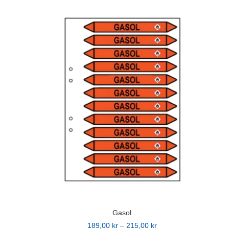
produkten
215,00 kr
har
flera
varianter.
De
olika
alternativen
kan
väljas
på
produktsidan
Gasol
Prisintervall:
189,00
kr
–
215,00
kr