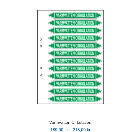
produkten
215,00 kr
har
flera
varianter.
De
olika
alternativen
kan
väljas
på
produktsidan
Varmvatten Cirkulation
Prisintervall:
189,00
kr
–
215,00
kr