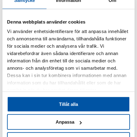
Samtycke
Information
Om
Denna webbplats använder cookies
Koldioxid
Vi använder enhetsidentifierare för att anpassa innehållet
Prisintervall:
189,00
kr
–
215,00
kr
och annonserna till användarna, tillhandahålla funktioner
Den
189,00 kr
här
till
för sociala medier och analysera vår trafik. Vi
produkten
215,00 kr
vidarebefordrar även sådana identifierare och annan
har
information från din enhet till de sociala medier och
flera
annons- och analysföretag som vi samarbetar med.
varianter.
Dessa kan i sin tur kombinera informationen med annan
De
information som du har tillhandahållit eller som de har
olika
samlat in när du har använt deras tjänster.
alternativen
kan
Tillåt alla
väljas
på
Anpassa
produktsidan