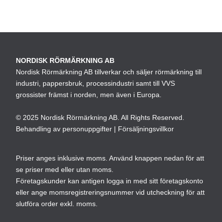
Den
189,00 kr
här
till
produkten
215,00 kr
har
flera
NORDISK RÖRMÄRKNING AB
varianter.
Nordisk Rörmärkning AB tillverkar och säljer rörmärkning till
De
industri, pappersbruk, processindustri samt till VVS
olika
grossister främst i norden, men även i Europa.
alternativen
kan
© 2025 Nordisk Rörmärkning AB. All Rights Reserved.
väljas
Behandling av personuppgifter
|
Försäljningsvillkor
på
produktsidan
Priser anges inklusive moms. Använd knappen nedan för att
se priser med eller utan moms.
Företagskunder kan antigen logga in med sitt företagskonto
eller ange momsregistreringsnummer vid utcheckning för att
slutföra order exkl. moms.