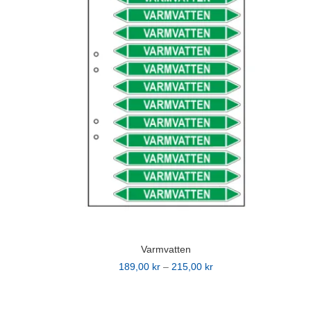
varianter.
De
olika
alternativen
kan
väljas
på
produktsidan
Varmvatten
Prisintervall:
189,00
kr
–
215,00
kr
Den
189,00 kr
här
till