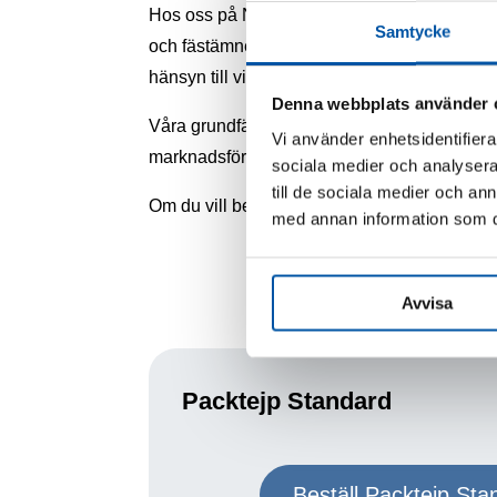
Hos oss på Nordisk Rörmärkning erbjuder vi e
Samtycke
och fästämne. De olika kombinationerna har o
hänsyn till vid val av packtejp.
Denna webbplats använder 
Våra grundfärger på tejp är i brunt eller tra
Vi använder enhetsidentifierar
marknadsföringsmöjligheter att packa med en t
sociala medier och analysera 
till de sociala medier och a
Om du vill bestämma färg, form och budskap 
med annan information som du 
Avvisa
Packtejp Standard
Beställ Packtejp Sta