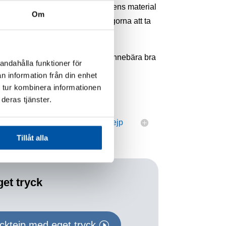
aper från en kombination av tejpens material
Om
 en guide för de vanligaste frågorna att ta
rån packning till mål, så det kan innebära bra
andahålla funktioner för
lla packtejp med ditt egna tryck.
n information från din enhet
 tur kombinera informationen
deras tjänster.
Läs mer om packtejp
Tillåt alla
et tryck
cktejp med eget tryck