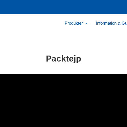
Produkter
Information & Gu
Packtejp