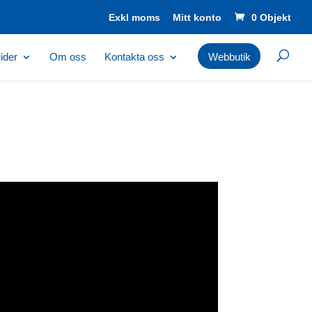
Mitt konto
0 Objekt
ider
Om oss
Kontakta oss
Webbutik