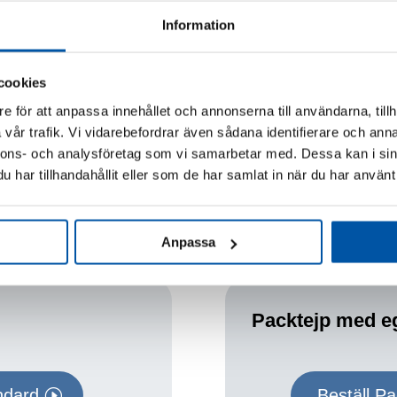
tt komplett utbud av packtejp. Varje tejp får sina unika egensk
Information
lika styrkor och svagheter. Längre ner på den här sidan finner ni
cookies
nsparent. Det är många som kommer att se ditt paket när det går f
e för att anpassa innehållet och annonserna till användarna, tillh
ejp i ditt egna varumärke. Därför erbjuder vi dig även att bestä
vår trafik. Vi vidarebefordrar även sådana identifierare och anna
nnons- och analysföretag som vi samarbetar med. Dessa kan i sin
själv besök gärna vår sida för packtejp med tryck.
har tillhandahållit eller som de har samlat in när du har använt 
Anpassa
Packtejp med eg
ndard
Beställ Pa