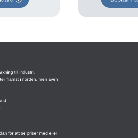
ning till industri,
ster främst i norden, men även
ved.
r
n för att se priser med eller