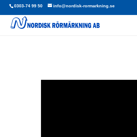
0303-74 99 50
info@nordisk-rormarkning.se