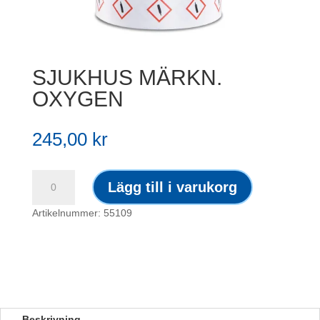
SJUKHUS MÄRKN.
OXYGEN
245,00
kr
SJUKHUS
Lägg till i varukorg
MÄRKN.
OXYGEN
Artikelnummer: 55109
mängd
Beskrivning