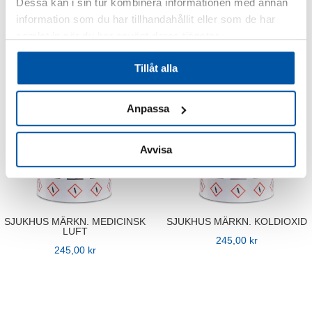
Dessa kan i sin tur kombinera informationen med annan
245,00
kr
245,00
kr
information som du har tillhandahållit eller som de har
samlat in när du har använt deras tjänster.
Tillåt alla
Anpassa
Avvisa
SJUKHUS MÄRKN. MEDICINSK
SJUKHUS MÄRKN. KOLDIOXID
LUFT
245,00
kr
245,00
kr