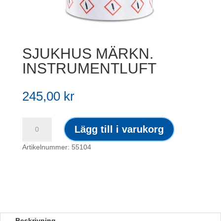
SJUKHUS MÄRKN.
INSTRUMENTLUFT
245,00
kr
SJUKHUS
Lägg till i varukorg
MÄRKN.
INSTRUMENTLUFT
Artikelnummer: 55104
mängd
Beskrivning