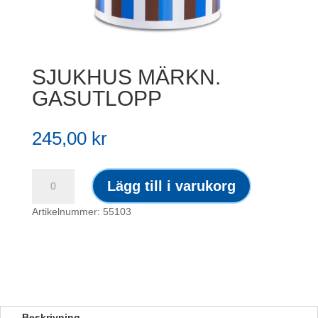
SJUKHUS MÄRKN.
GASUTLOPP
245,00
kr
SJUKHUS
Lägg till i varukorg
MÄRKN.
GASUTLOPP
Artikelnummer: 55103
mängd
Beskrivning