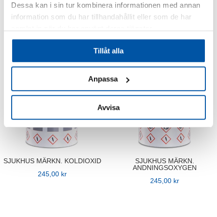
Dessa kan i sin tur kombinera informationen med annan
TEXT
245,00
kr
information som du har tillhandahållit eller som de har
299,00
kr
samlat in när du har använt deras tjänster.
Tillåt alla
Anpassa
Avvisa
SJUKHUS MÄRKN. KOLDIOXID
SJUKHUS MÄRKN.
ANDNINGSOXYGEN
245,00
kr
245,00
kr