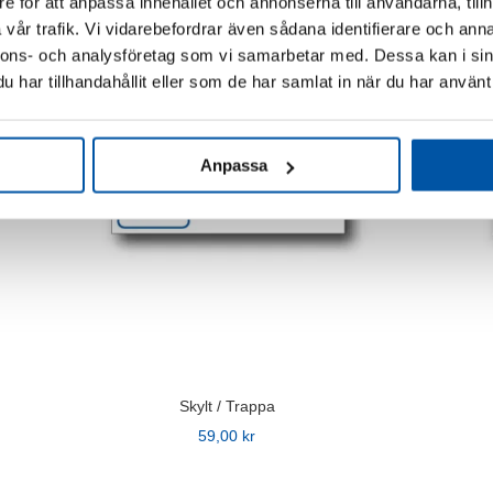
e för att anpassa innehållet och annonserna till användarna, tillh
här
här
vår trafik. Vi vidarebefordrar även sådana identifierare och anna
produkten
produkte
nnons- och analysföretag som vi samarbetar med. Dessa kan i sin
har
har
har tillhandahållit eller som de har samlat in när du har använt 
flera
flera
varianter.
varianter.
De
De
Anpassa
olika
olika
alternativen
alternati
kan
kan
väljas
väljas
på
på
produktsidan
produkts
Skylt / Trappa
59,00
kr
Den
Den
här
här