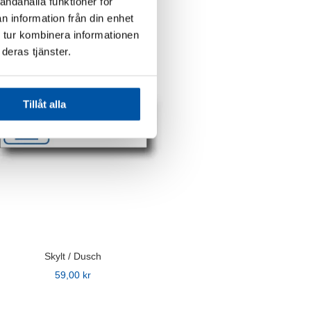
andahålla funktioner för
n information från din enhet
n
 tur kombinera informationen
deras tjänster.
Tillåt alla
ven
idan
Skylt / Dusch
59,00
kr