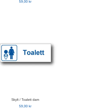
59,00
kr
n
ven
idan
Skylt / Toalett dam
59,00
kr