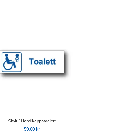
n
ven
idan
Skylt / Handikappstoalett
59,00
kr