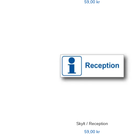
59,00
kr
Den
här
produkten
har
flera
varianter.
De
olika
alternativen
kan
väljas
på
produktsidan
Skylt / Reception
59,00
kr