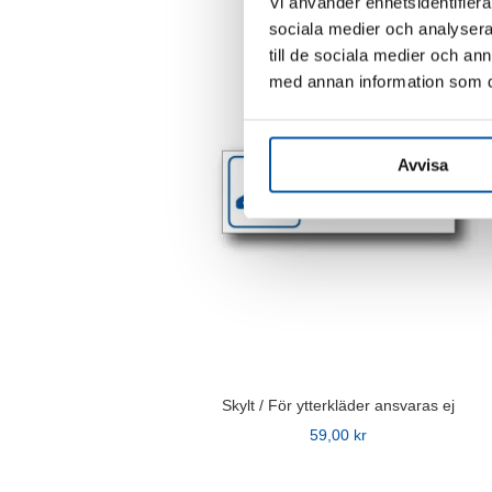
Vi använder enhetsidentifierar
här
sociala medier och analysera 
produkten
till de sociala medier och a
har
med annan information som du 
flera
varianter.
De
Avvisa
olika
alternativen
kan
väljas
på
produktsidan
Skylt / För ytterkläder ansvaras ej
59,00
kr
Den
här