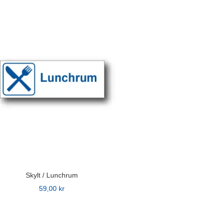
n
ven
idan
Skylt / Lunchrum
59,00
kr