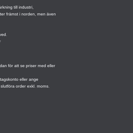
ning till industri,
kan
kan
ster främst i norden, men även
väljas
väljas
på
på
produktsidan
produ
ved.
r
n för att se priser med eller
etagskonto eller ange
slutföra order exkl. moms.