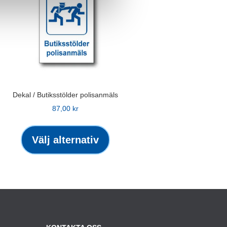
Dekal / Butiksstölder polisanmäls
87,00
kr
Den
här
Välj alternativ
kten
produkten
har
flera
ter.
varianter.
De
olika
ativen
alternativen