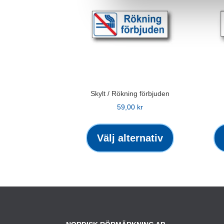
Skylt / Rökning förbjuden
59,00
kr
Den
här
Välj alternativ
produkten
har
flera
varianter.
De
olika
alternativen