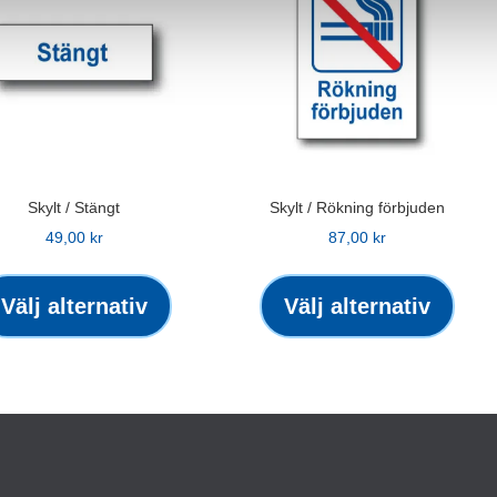
Skylt / Stängt
Skylt / Rökning förbjuden
49,00
kr
87,00
kr
Den
Den
här
här
Välj alternativ
Välj alternativ
produkten
produ
har
har
flera
flera
varianter.
varian
De
De
olika
olika
alternativen
altern