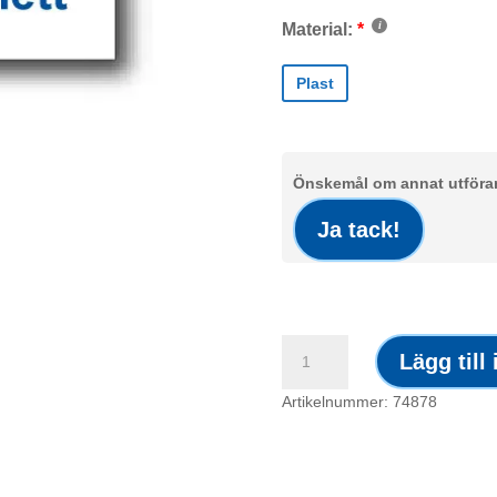
Material:
Plast
Önskemål om annat utförand
Ja tack!
Skylt
Lägg till
/
Toalett
Artikelnummer: 74878
mängd