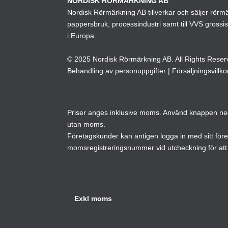
NORDISK RÖRMÄRKNING AB
Nordisk Rörmärkning AB tillverkar och säljer rörmärk
kan
pappersbruk, processindustri samt till VVS grossi
väljas
i Europa.
på
produktsidan
© 2025 Nordisk Rörmärkning AB. All Rights Reser
Behandling av personuppgifter
|
Försäljningsvillko
Priser anges inklusive moms. Använd knappen neda
utan moms.
Företagskunder kan antigen logga in med sitt för
momsregistreringsnummer vid utcheckning för att 