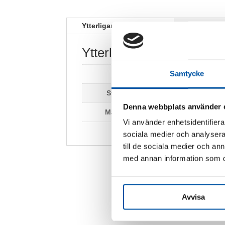
Ytterligare information
Ytterligare information
Samtycke
Vikt
0,2 kg
Storlek:
210 x 75 mm
Denna webbplats använder 
Material:
Plast
Vi använder enhetsidentifierar
sociala medier och analysera 
till de sociala medier och a
med annan information som du 
Avvisa