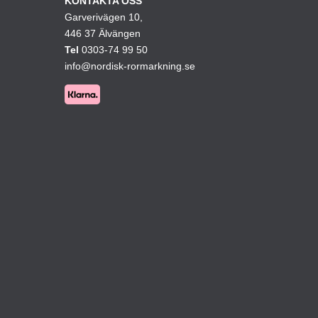
KONTAKTA OSS
Garverivägen 10,
kan
446 37 Älvängen
väljas
Tel
0303-74 99 50
på
info@nordisk-rormarkning.se
ktsidan
produktsidan