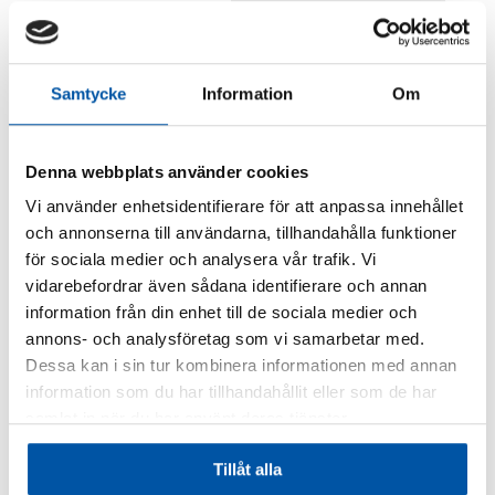
Samtycke
Information
Om
Denna webbplats använder cookies
Vi använder enhetsidentifierare för att anpassa innehållet
och annonserna till användarna, tillhandahålla funktioner
Skylt / Tv/video bevakning
Skylt / Kamera
övervakning
för sociala medier och analysera vår trafik. Vi
129,00
kr
87,00
kr
vidarebefordrar även sådana identifierare och annan
Den
Den
information från din enhet till de sociala medier och
här
annons- och analysföretag som vi samarbetar med.
här
produkten
Dessa kan i sin tur kombinera informationen med annan
produkten
har
information som du har tillhandahållit eller som de har
har
flera
samlat in när du har använt deras tjänster.
flera
varianter.
varianter.
De
Tillåt alla
De