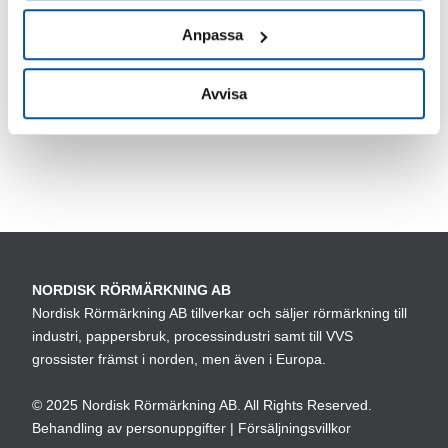
olika
olika
alternativen
Anpassa
alternativen
kan
Skylt / Området
kan
kamerabevakas
väljas
Avvisa
väljas
87,00
kr
på
på
Den
produktsidan
produktsidan
här
produkten
har
flera
varianter.
De
NORDISK RÖRMÄRKNING AB
olika
Nordisk Rörmärkning AB tillverkar och säljer rörmärkning till
alternativen
industri, pappersbruk, processindustri samt till VVS
kan
grossister främst i norden, men även i Europa.
väljas
© 2025 Nordisk Rörmärkning AB. All Rights Reserved.
på
Behandling av personuppgifter
|
Försäljningsvillkor
produktsidan