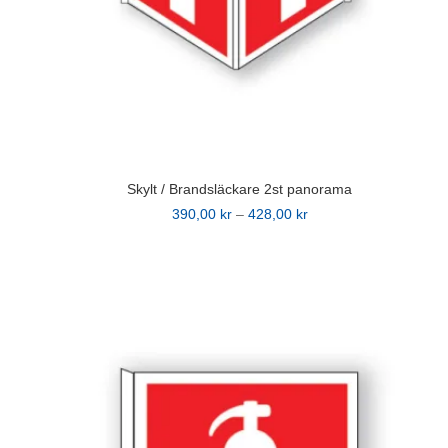
Skylt / Brandsläckare 2st panorama
Prisintervall:
390,00
kr
–
428,00
kr
Den
390,00 kr
här
till
produkten
428,00 kr
har
flera
varianter.
De
olika
alternativen
kan