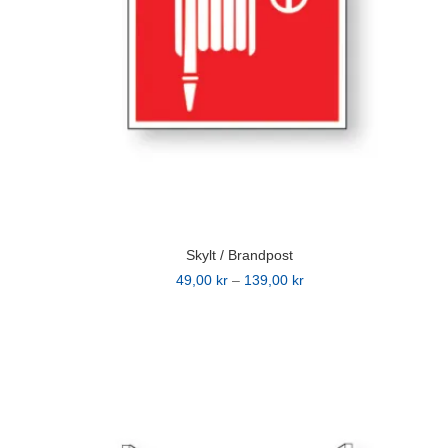
Skylt / Brandpost
Prisintervall:
49,00
kr
–
139,00
kr
Den
49,00 kr
här
till
produkten
139,00 kr
har
flera
varianter.
De