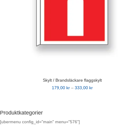
väljas
på
produktsidan
Skylt / Brandsläckare flaggskylt
Prisintervall:
179,00
kr
–
333,00
kr
Den
179,00 kr
här
till
produkten
333,00 kr
Produktkategorier
har
[ubermenu config_id="main" menu="576"]
flera
varianter.