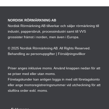
De
olika
alternativen
kan
NORDISK RÖRMÄRKNING AB
väljas
Nordisk Rörmärkning AB tillverkar och säljer rörmärkning till
på
industri, pappersbruk, processindustri samt till VVS
produktsidan
grossister främst i norden, men även i Europa.
© 2025 Nordisk Rörmärkning AB. All Rights Reserved.
Behandling av personuppgifter
|
Försäljningsvillkor
Priser anges inklusive moms. Använd knappen nedan för att
se priser med eller utan moms.
Företagskunder kan antigen logga in med sitt företagskonto
eller ange momsregistreringsnummer vid utcheckning för att
slutföra order exkl. moms.