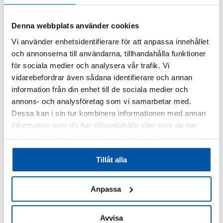
Skylt / Brandredskap
Denna webbplats använder cookies
Prisintervall:
87,00
kr
–
175,00
kr
Vi använder enhetsidentifierare för att anpassa innehållet
Den
87,00 kr
här
till
och annonserna till användarna, tillhandahålla funktioner
produkten
175,00 kr
för sociala medier och analysera vår trafik. Vi
har
vidarebefordrar även sådana identifierare och annan
flera
information från din enhet till de sociala medier och
varianter.
annons- och analysföretag som vi samarbetar med.
De
Dessa kan i sin tur kombinera informationen med annan
olika
information som du har tillhandahållit eller som de har
alternativen
samlat in när du har använt deras tjänster.
kan
väljas
Tillåt alla
på
produktsidan
Anpassa
Avvisa