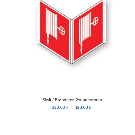
olika
alternativen
kan
väljas
på
produktsidan
Skylt / Brandpost 2st panorama
Prisintervall:
390,00
kr
–
428,00
kr
Den
390,00 kr
här
till
produkten
428,00 kr
har