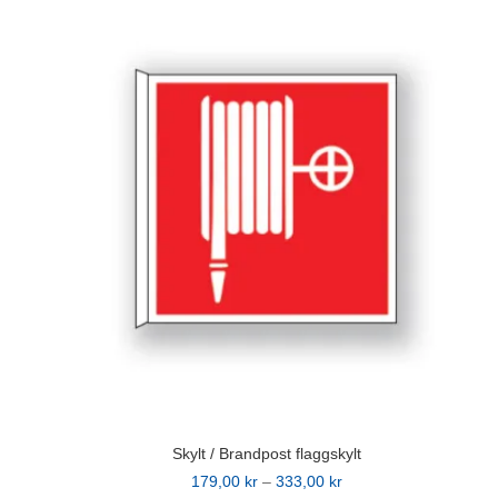
flera
varianter.
De
olika
alternativen
kan
väljas
på
produktsidan
Skylt / Brandpost flaggskylt
Prisintervall:
179,00
kr
–
333,00
kr