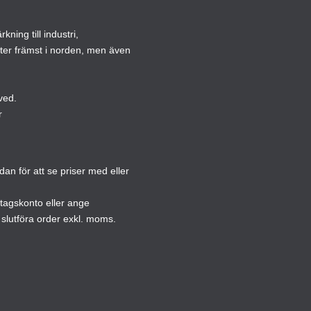
alternativen
altern
ning till industri,
kan
kan
ster främst i norden, men även
väljas
väljas
på
på
produktsidan
produ
ved.
r
n för att se priser med eller
etagskonto eller ange
slutföra order exkl. moms.