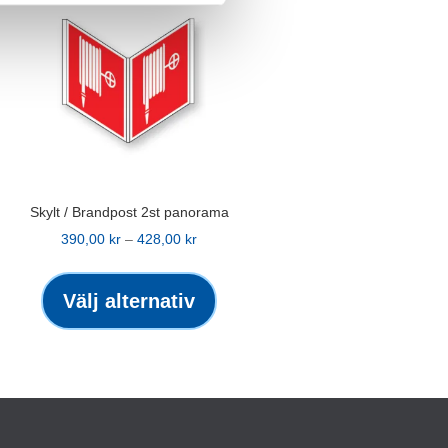
Skylt / Brandpost 2st panorama
Prisintervall:
390,00
kr
–
428,00
kr
390,00 kr
Den
till
här
Välj alternativ
kten
428,00 kr
produkten
har
flera
ter.
varianter.
De
olika