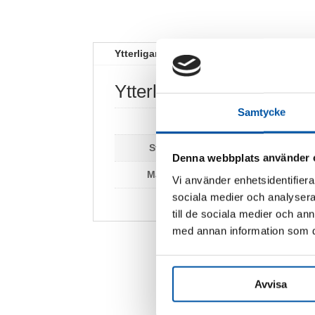
Ytterligare information
Ytterligare information
Samtycke
Vikt
0,2 kg
Storlek:
200 x 200 mm
,
330 
Denna webbplats använder 
Material:
Aluminium
Vi använder enhetsidentifierar
sociala medier och analysera 
till de sociala medier och a
med annan information som du 
Avvisa