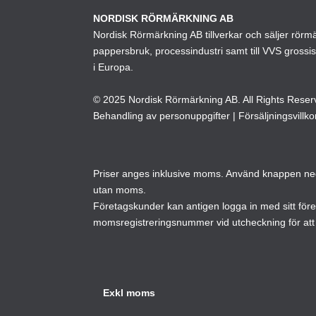
alternativen
NORDISK RÖRMÄRKNING AB
Nordisk Rörmärkning AB tillverkar och säljer rörmärk
kan
pappersbruk, processindustri samt till VVS grossi
väljas
i Europa.
på
produktsidan
© 2025 Nordisk Rörmärkning AB. All Rights Reser
Behandling av personuppgifter
|
Försäljningsvillko
Priser anges inklusive moms. Använd knappen neda
utan moms.
Företagskunder kan antigen logga in med sitt för
momsregistreringsnummer vid utcheckning för att 