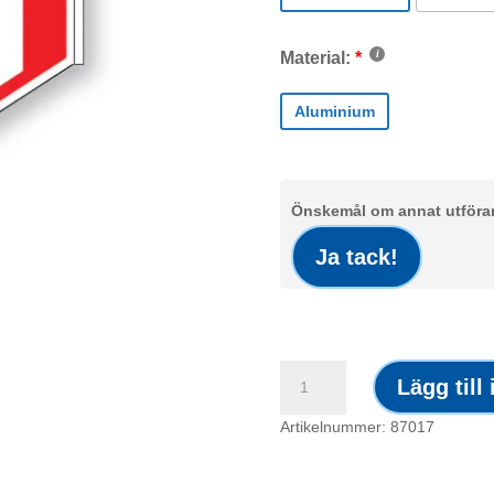
Material:
Aluminium
Önskemål om annat utförand
Ja tack!
Skylt
Lägg till
/
Brandsläckare
Artikelnummer: 87017
2st
panorama