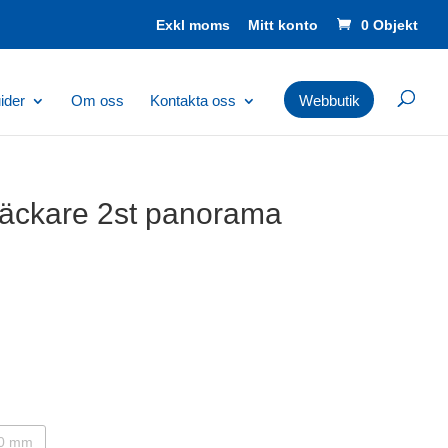
Mitt konto
0 Objekt
ider
Om oss
Kontakta oss
Webbutik
släckare 2st panorama
30 mm