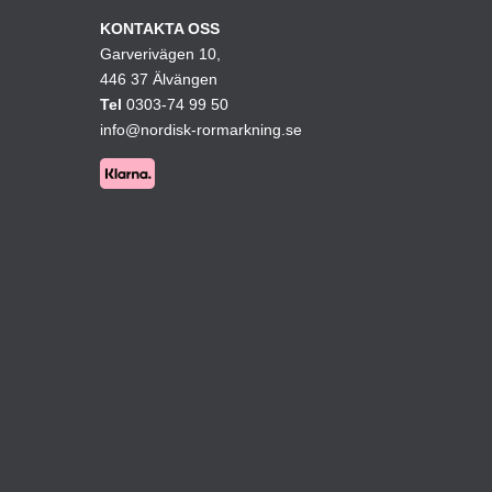
ativen
alternativen
KONTAKTA OSS
Garverivägen 10,
kan
446 37 Älvängen
väljas
Tel
0303-74 99 50
på
info@nordisk-rormarkning.se
ktsidan
produktsidan