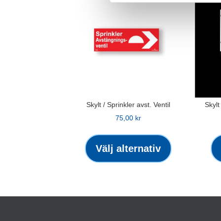
Skylt / Sprinkler avst. Ventil
Skyl
75,00
kr
Den
här
Välj alternativ
produkten
har
flera
varianter.
De
olika