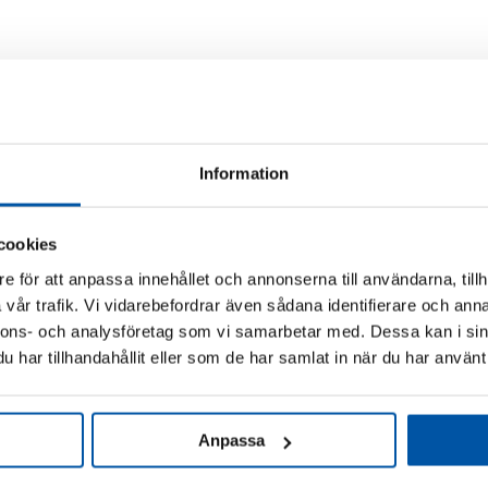
mängd
Information
x 330 mm
cookies
e för att anpassa innehållet och annonserna till användarna, tillh
vår trafik. Vi vidarebefordrar även sådana identifierare och anna
nnons- och analysföretag som vi samarbetar med. Dessa kan i sin
har tillhandahållit eller som de har samlat in när du har använt 
Relaterade produkter
Anpassa