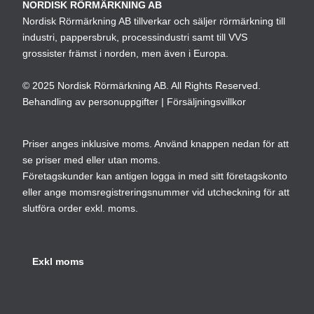
ka
NORDISK RÖRMÄRKNING AB
kan
väl
Nordisk Rörmärkning AB tillverkar och säljer rörmärkning till
väljas
industri, pappersbruk, processindustri samt till VVS
på
på
grossister främst i norden, men även i Europa.
pro
produktsidan
© 2025 Nordisk Rörmärkning AB. All Rights Reserved.
Behandling av personuppgifter
|
Försäljningsvillkor
Priser anges inklusive moms. Använd knappen nedan för att
se priser med eller utan moms.
Företagskunder kan antigen logga in med sitt företagskonto
eller ange momsregistreringsnummer vid utcheckning för att
slutföra order exkl. moms.