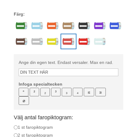
Färg:
Ange din egen text. Endast versaler. Max en rad.
Infoga specialtecken
°
²
₂
³
₃
₄
≤
≥
⌀
Välj antal faropiktogram:
1 st faropiktogram
2 st faropiktogram