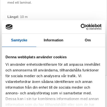
med ett laminat.
Längd:
10 m
Bredd:
100 mm
Antal pilar:
252 st
Pilstorlek:
60 mm x 11 mm
Passande rördimensioner:
under 25 mm i diam.
Samtycke
Information
Om
10-års garanti
Vid montering inomhus lämnar vi 10
års garanti. Om man laminerar med
Denna webbplats använder cookies
vårt speciella UV-laminat lämnas även
Vi använder enhetsidentifierare för att anpassa innehållet
10 års garanti utomhus
och annonserna till användarna, tillhandahålla funktioner
för sociala medier och analysera vår trafik. Vi
vidarebefordrar även sådana identifierare och annan
Du kanske också gillar …
information från din enhet till de sociala medier och
annons- och analysföretag som vi samarbetar med.
Dessa kan i sin tur kombinera informationen med annan
information som du har tillhandahållit eller som de har