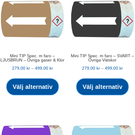
kan
väljas
på
produktsidan
Mini TIP Spec. m faro –
Mini TIP Spec. m faro – SVART –
LJUSBRUN – Övriga gaser & Klor
Övriga Vätskor
Prisintervall:
Prisint
279,00
kr
–
499,00
kr
279,00
kr
–
499,00
kr
279,00 kr
Den
279,00
De
till
här
till
hä
Välj alternativ
Välj alternativ
499,00 kr
produkten
499,00
pr
har
ha
flera
fle
varianter.
var
De
De
olika
oli