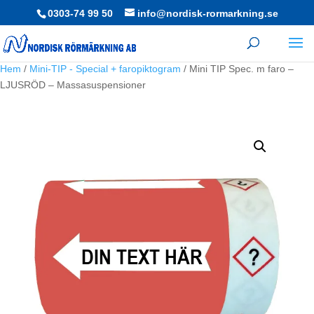
0303-74 99 50
info@nordisk-rormarkning.se
Hem
/
Mini-TIP - Special + faropiktogram
/ Mini TIP Spec. m faro –
LJUSRÖD – Massasuspensioner
DIN TEXT HÄR