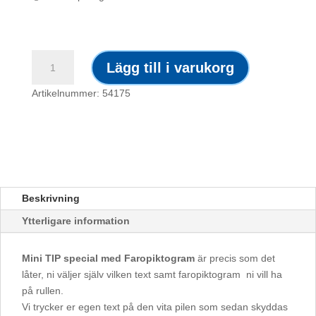
Mini
Lägg till i varukorg
TIP
Spec.
Artikelnummer: 54175
m
faro
–
LJUSRÖD
–
Massasuspensioner
Beskrivning
mängd
Ytterligare information
Mini TIP special med Faropiktogram
är precis som det
låter, ni väljer själv vilken text samt faropiktogram ni vill ha
på rullen.
Vi trycker er egen text på den vita pilen som sedan skyddas