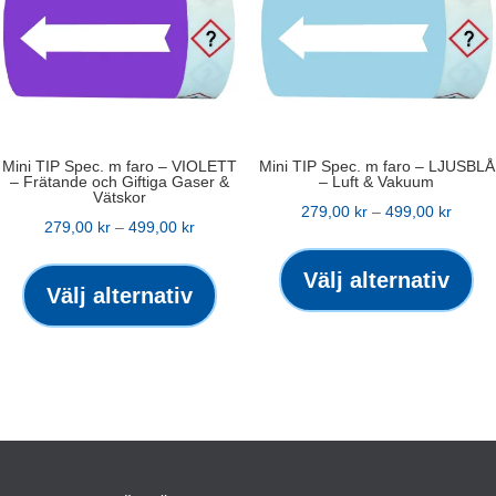
alternativen
alt
kan
ka
väljas
väl
på
på
produktsidan
pro
Mini TIP Spec. m faro – VIOLETT
Mini TIP Spec. m faro – LJUSBLÅ
– Frätande och Giftiga Gaser &
– Luft & Vakuum
Vätskor
Prisint
279,00
kr
–
499,00
kr
Prisintervall:
279,00
kr
–
499,00
kr
279,00
De
279,00 kr
Den
till
hä
Välj alternativ
till
här
Välj alternativ
499,00
pr
499,00 kr
produkten
ha
har
fle
flera
var
varianter.
De
De
oli
olika
alt
alternativen