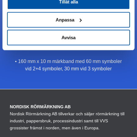
Tillåt alla
Det står ingenstans i bestämmelserna hur stora
symbolerna skall vara så vi har gjort dem i tre olika
Anpassa
storlekar.
• 50 mm x 30 m märkband med 30 mm symboler
Avvisa
• 75 mm x 30 m märkband med 60 mm symboler
• 160 mm x 10 m märkband med 60 mm symboler
vid 2+4 symboler, 30 mm vid 3 symboler
NORDISK RÖRMÄRKNING AB
Nordisk Rörmärkning AB tillverkar och säljer rörmärkning till
industri, pappersbruk, processindustri samt till VVS
grossister främst i norden, men även i Europa.