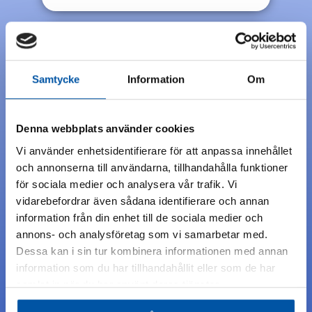
Samtycke
Information
Om
Denna webbplats använder cookies
Vi använder enhetsidentifierare för att anpassa innehållet
och annonserna till användarna, tillhandahålla funktioner
FAROPIKTOGRAM
för sociala medier och analysera vår trafik. Vi
vidarebefordrar även sådana identifierare och annan
160 mm
information från din enhet till de sociala medier och
annons- och analysföretag som vi samarbetar med.
Dessa kan i sin tur kombinera informationen med annan
information som du har tillhandahållit eller som de har
Enligt AFS 2014:43 så skall man märka alla farliga
samlat in när du har använt deras tjänster.
ledningar med faropiktogram enligt
säkerhetsdatabladen för produkten.