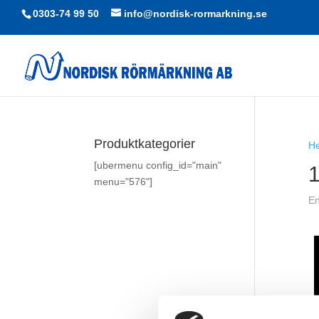
0303-74 99 50
info@nordisk-rormarkning.se
Produktkategorier
H
[ubermenu config_id="main"
menu="576"]
En