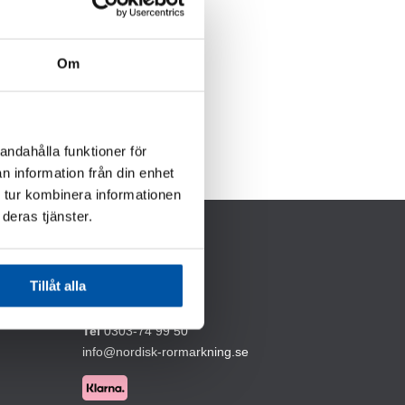
Om
andahålla funktioner för
n information från din enhet
 tur kombinera informationen
deras tjänster.
KONTAKTA OSS
Tillåt alla
Garverivägen 10,
446 37 Älvängen
Tel
0303-74 99 50
info@nordisk-rormarkning.se