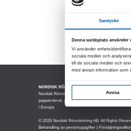
Samtycke
Denna webbplats använder 
Vi använder enhetsidentifierar
sociala medier och analysera 
h
till de sociala medier och a
p
med annan information som du 
h
f
v
NORDISK RÖRMÄRKNING AB
Avvisa
Nordisk Rörmärkning AB tillverkar och säljer rörmärk
o
pappersbruk, processindustri samt till VVS grossi
a
i Europa.
k
v
© 2025 Nordisk Rörmärkning AB. All Rights Reser
Behandling av personuppgifter
|
Försäljningsvillko