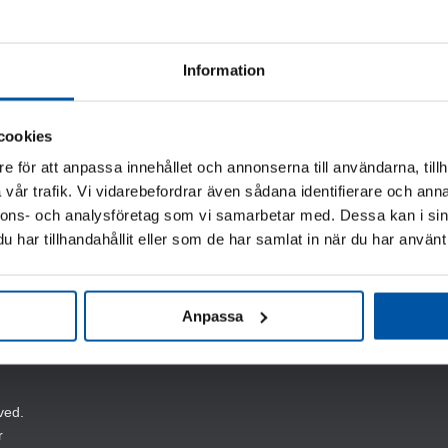
Information
Skylt / Exit
cookies
114,00
kr
e för att anpassa innehållet och annonserna till användarna, tillh
Den
vår trafik. Vi vidarebefordrar även sådana identifierare och anna
är
nnons- och analysföretag som vi samarbetar med. Dessa kan i sin
rodukten
har tillhandahållit eller som de har samlat in när du har använt 
ar
lera
arianter.
De
Anpassa
ning till industri,
lika
ster främst i norden, men även
lternativen
an
äljas
ved.
på
r