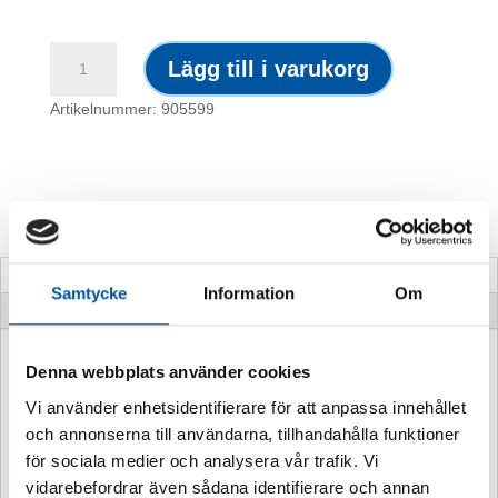
Ventilationsetiketter
Lägg till i varukorg
/
Special
Artikelnummer: 905599
mängd
Beskrivning
Samtycke
Information
Om
Ytterligare information
Färg:
Vit / Svart eller Gul / Svart
Denna webbplats använder cookies
Text:
Egen text..
Vi använder enhetsidentifierare för att anpassa innehållet
Bredd:
175 mm
och annonserna till användarna, tillhandahålla funktioner
Höjd:
75 mm
för sociala medier och analysera vår trafik. Vi
Antal per rulle:
100 st
vidarebefordrar även sådana identifierare och annan
Utrymme för tilläggsbetäckning:
125 x 30 mm