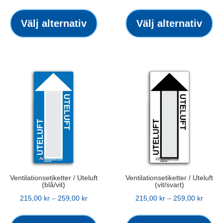
Den
De
här
hä
Välj alternativ
Välj alternativ
produkten
pr
har
ha
flera
fle
varianter.
var
De
De
olika
oli
alternativen
alt
kan
ka
väljas
väl
på
på
produktsidan
pro
Ventilationsetiketter / Uteluft
Ventilationsetiketter / Uteluft
(blå/vit)
(vit/svart)
Prisintervall:
Prisint
215,00
kr
–
259,00
kr
215,00
kr
–
259,00
kr
215,00 kr
Den
215,00
De