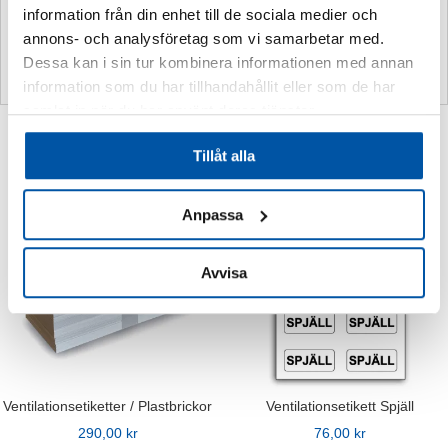
information från din enhet till de sociala medier och
Material:
Miljövänlig polypropylen
annons- och analysföretag som vi samarbetar med.
Max temperatur:
80° C
Dessa kan i sin tur kombinera informationen med annan
Kan fås med egen logotype:
Ja
information som du har tillhandahållit eller som de har
samlat in när du har använt deras tjänster.
Relaterade produkter
Tillåt alla
Anpassa
Avvisa
Ventilationsetiketter / Plastbrickor
Ventilationsetikett Spjäll
290,00
kr
76,00
kr