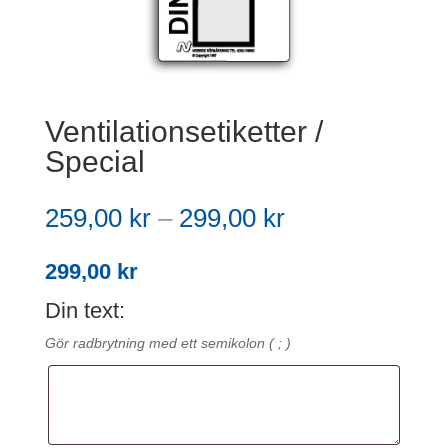
Ventilationsetiketter /
Special
Prisintervall:
259,00
kr
–
299,00
kr
259,00 kr
till
299,00
kr
299,00 kr
Din text:
Gör radbrytning med ett semikolon ( ; )