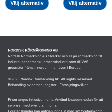
till
här
till
hä
Välj alternativ
Välj alternativ
259,00 kr
produkten
259,00
pr
har
ha
flera
fle
varianter.
var
De
De
olika
oli
alternativen
alt
NORDISK RÖRMÄRKNING AB
kan
ka
Nordisk Rörmärkning AB tillverkar och säljer rörmärkning till
väljas
väl
industri, pappersbruk, processindustri samt till VVS
på
på
grossister främst i norden, men även i Europa.
produktsidan
pro
© 2025 Nordisk Rörmärkning AB. All Rights Reserved.
Behandling av personuppgifter
|
Försäljningsvillkor
Priser anges inklusive moms. Använd knappen nedan för att
se priser med eller utan moms.
Företagskunder kan antigen logga in med sitt företagskonto