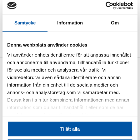
Vikt
0,2 kg
Samtycke
Information
Om
Storlek:
210 x 75 mm
Material:
Plast
Denna webbplats använder cookies
Vi använder enhetsidentifierare för att anpassa innehållet
och annonserna till användarna, tillhandahålla funktioner
Relaterade produkter
för sociala medier och analysera vår trafik. Vi
vidarebefordrar även sådana identifierare och annan
information från din enhet till de sociala medier och
annons- och analysföretag som vi samarbetar med.
Dessa kan i sin tur kombinera informationen med annan
information som du har tillhandahållit eller som de har
samlat in när du har använt deras tjänster.
Tillåt alla