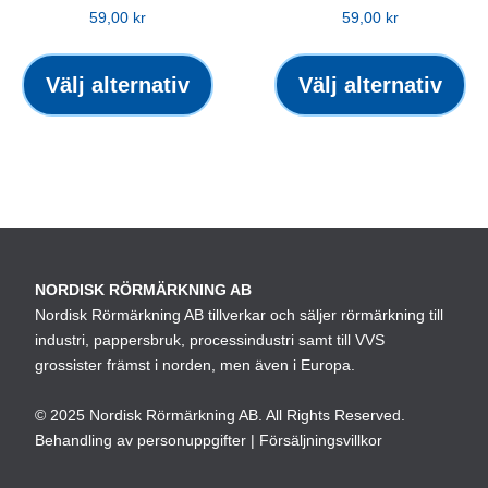
59,00
kr
59,00
kr
Den
De
här
hä
Välj alternativ
Välj alternativ
produkten
pr
har
ha
flera
fle
varianter.
var
De
De
olika
oli
alternativen
alt
NORDISK RÖRMÄRKNING AB
kan
ka
Nordisk Rörmärkning AB tillverkar och säljer rörmärkning till
väljas
väl
industri, pappersbruk, processindustri samt till VVS
på
på
grossister främst i norden, men även i Europa.
produktsidan
pro
© 2025 Nordisk Rörmärkning AB. All Rights Reserved.
Behandling av personuppgifter
|
Försäljningsvillkor