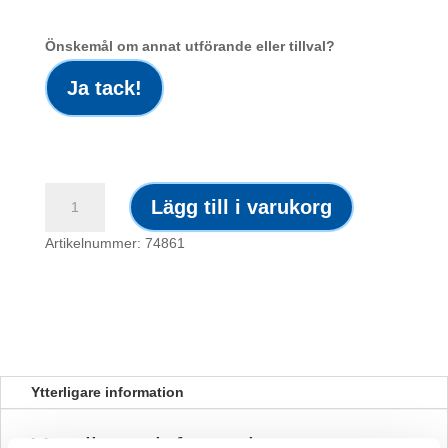
Önskemål om annat utförande eller tillval?
Ja tack!
Skylt
Lägg till i varukorg
/
Tvättstuga
Artikelnummer: 74861
mängd
Ytterligare information
Ytterligare information