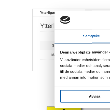
Ytterligare information
Ytterligare information
Samtycke
Vikt
0,2 kg
Storlek:
100 x 100 mm
Denna webbplats använder 
Material:
Dekal
Vi använder enhetsidentifierar
sociala medier och analysera 
till de sociala medier och a
med annan information som du 
Avvisa