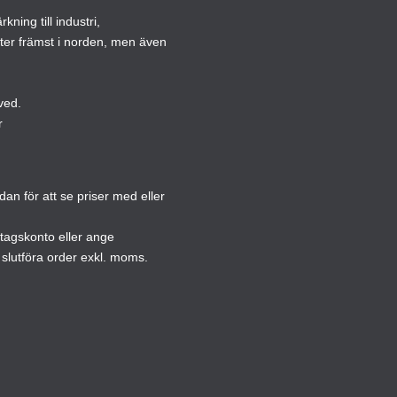
ning till industri,
kan
kan
ster främst i norden, men även
väljas
väljas
på
på
produktsidan
produ
ved.
r
n för att se priser med eller
etagskonto eller ange
slutföra order exkl. moms.