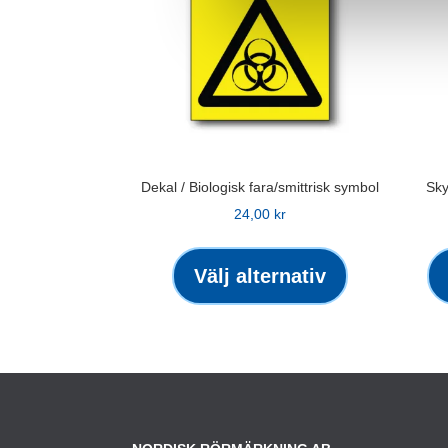
Dekal / Biologisk fara/smittrisk symbol
Sky
24,00
kr
Den
här
Välj alternativ
produkten
har
flera
varianter.
De
olika
alternativen