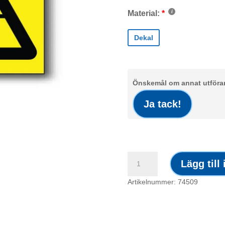
Material:
Dekal
Önskemål om annat utförand
Ja tack!
Dekal
Lägg till
/
Laserstrålning
Artikelnummer: 74509
symbol
mängd