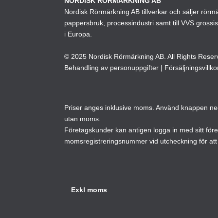
NORDISK RÖRMÄRKNING AB
Nordisk Rörmärkning AB tillverkar och säljer rörmärk
kan
pappersbruk, processindustri samt till VVS grossi
väljas
i Europa.
på
produktsidan
© 2025 Nordisk Rörmärkning AB. All Rights Reser
Behandling av personuppgifter
|
Försäljningsvillko
Priser anges inklusive moms. Använd knappen neda
utan moms.
Företagskunder kan antigen logga in med sitt för
momsregistreringsnummer vid utcheckning för att 