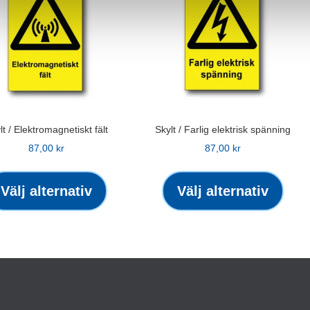
lt / Elektromagnetiskt fält
Skylt / Farlig elektrisk spänning
87,00
kr
87,00
kr
Den
Den
här
här
Välj alternativ
Välj alternativ
produkten
produ
har
har
flera
flera
varianter.
varian
De
De
olika
olika
alternativen
altern