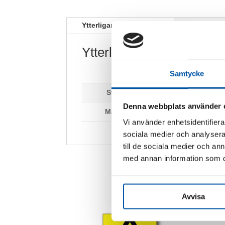
Ytterligare information
Ytterligare information
Samtycke
Vikt
0,2 kg
Storlek:
210 x 297 mm
Denna webbplats använder 
Material:
Plast
Vi använder enhetsidentifierar
sociala medier och analysera 
till de sociala medier och a
med annan information som du 
Avvisa