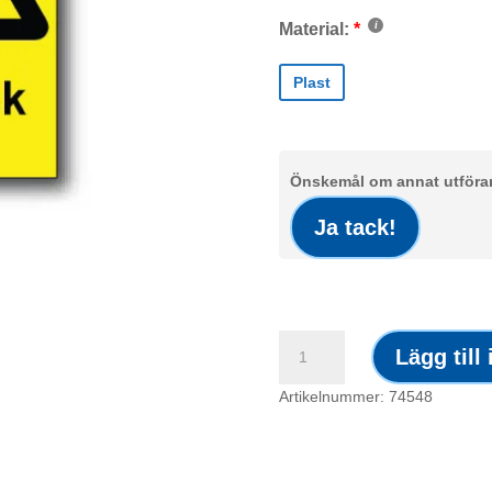
Material:
Plast
Önskemål om annat utförand
Ja tack!
Skylt
Lägg till
/
Klämrisk
Artikelnummer: 74548
mängd