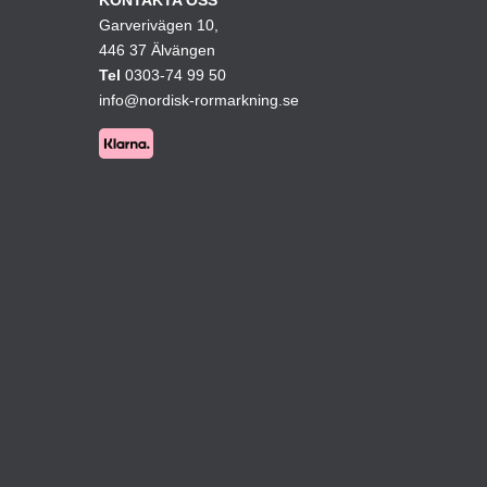
Garverivägen 10,
kan
446 37 Älvängen
väljas
Tel
0303-74 99 50
på
info@nordisk-rormarkning.se
ktsidan
produktsidan