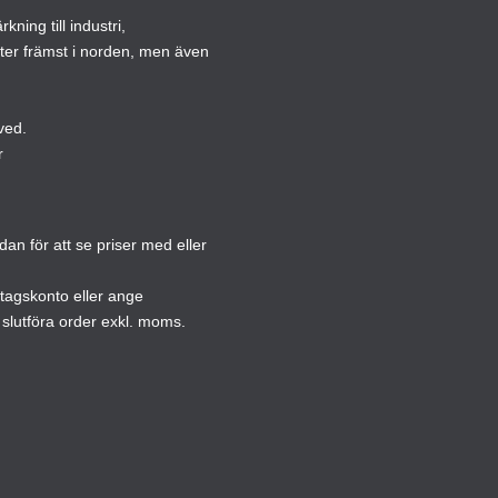
ning till industri,
kan
kan
ster främst i norden, men även
väljas
väljas
på
på
produktsidan
produ
ved.
r
n för att se priser med eller
etagskonto eller ange
slutföra order exkl. moms.