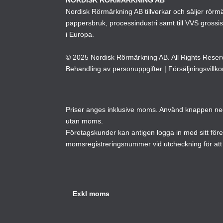
Nordisk Rörmärkning AB tillverkar och säljer rörmärk
kan
pappersbruk, processindustri samt till VVS grossi
väljas
i Europa.
på
produktsidan
© 2025 Nordisk Rörmärkning AB. All Rights Reser
Behandling av personuppgifter
|
Försäljningsvillko
Priser anges inklusive moms. Använd knappen neda
utan moms.
Företagskunder kan antigen logga in med sitt för
momsregistreringsnummer vid utcheckning för att 