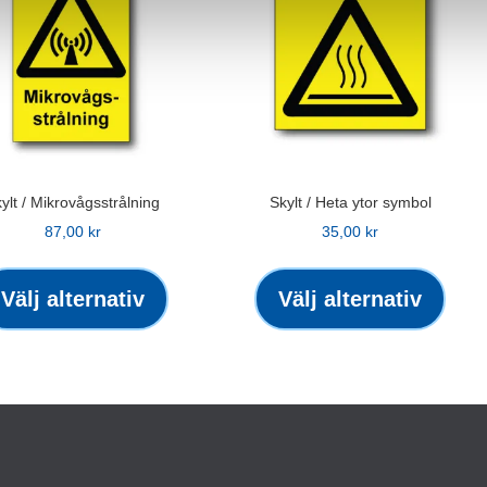
ylt / Mikrovågsstrålning
Skylt / Heta ytor symbol
87,00
kr
35,00
kr
Den
Den
här
här
Välj alternativ
Välj alternativ
produkten
produ
har
har
flera
flera
varianter.
varian
De
De
olika
olika
alternativen
altern