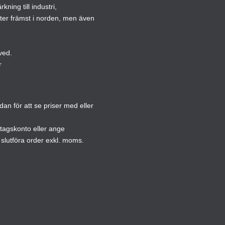
kan
ning till industri,
kan
väljas
ster främst i norden, men även
väljas
på
på
produktsidan
produ
ved.
r
n för att se priser med eller
etagskonto eller ange
slutföra order exkl. moms.