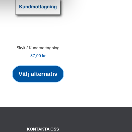
Skylt / Kundmottagning
87,00
kr
Den
här
Välj alternativ
produkten
kten
har
flera
varianter.
ter.
De
olika
alternativen
ativen
KONTAKTA OSS