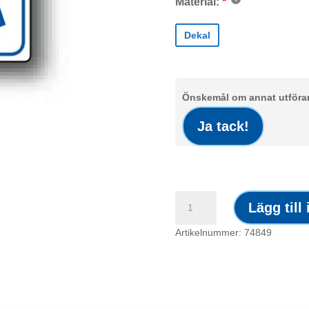
Material:
Dekal
Önskemål om annat utförand
Ja tack!
Dekal
Lägg till
/
Handikapp
Artikelnummer: 74849
vit
med
blå
symbol
mängd