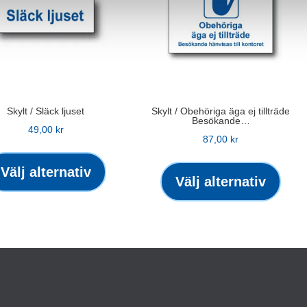
Skylt / Släck ljuset
Skylt / Obehöriga äga ej tillträde
Besökande…
49,00
kr
87,00
kr
Den
Den
här
Välj alternativ
här
Välj alternativ
produkten
produ
har
har
flera
flera
varianter.
varian
De
De
olika
olika
alternativen
altern