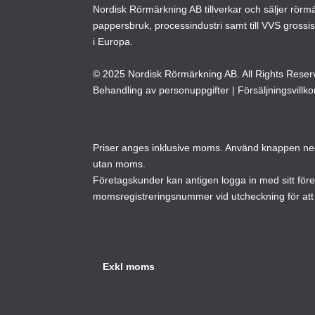
kan
Nordisk Rörmärkning AB tillverkar och säljer rörmärk
väljas
pappersbruk, processindustri samt till VVS grossi
på
i Europa.
produktsidan
© 2025 Nordisk Rörmärkning AB. All Rights Reser
Behandling av personuppgifter
|
Försäljningsvillko
Priser anges inklusive moms. Använd knappen neda
utan moms.
Företagskunder kan antigen logga in med sitt för
momsregistreringsnummer vid utcheckning för att 