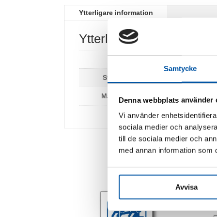
Ytterligare information
Ytterligare information
Vikt
0,2 kg
Samtycke
Storlek:
140 x 140 mm
Material:
Dekal
Denna webbplats använder 
Vi använder enhetsidentifierar
sociala medier och analysera 
till de sociala medier och a
med annan information som du 
Avvisa