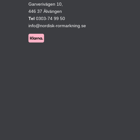
kan
Garverivägen 10,
väljas
446 37 Älvängen
på
Tel
0303-74 99 50
produktsidan
info@nordisk-rormarkning.se
ktsidan