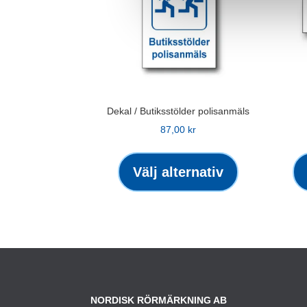
Dekal / Butiksstölder polisanmäls
87,00
kr
Den
här
Välj alternativ
produkten
har
flera
varianter.
De
olika
alternativen
NORDISK RÖRMÄRKNING AB