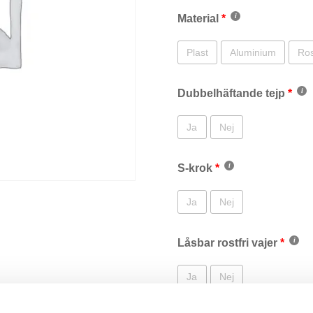
Material
Plast
Aluminium
Rost
Dubbelhäftande tejp
Ja
Nej
S-krok
Ja
Nej
Låsbar rostfri vajer
Ja
Nej