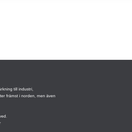
ning till industri,
ster främst i norden, men även
ved.
r