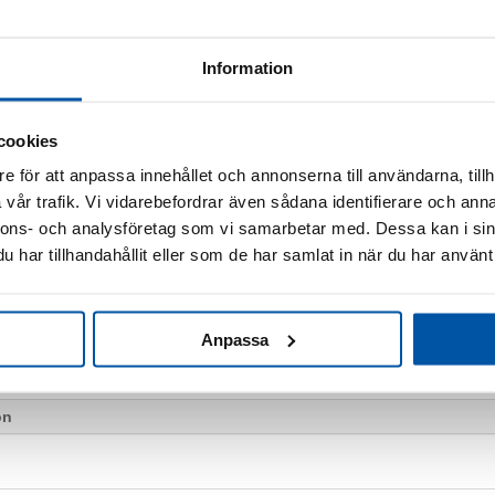
*
Märke
Information
*
Textstorlek alla ra
cookies
*
Färg på material
e för att anpassa innehållet och annonserna till användarna, tillh
vår trafik. Vi vidarebefordrar även sådana identifierare och anna
*
Färg på text
nnons- och analysföretag som vi samarbetar med. Dessa kan i sin
har tillhandahållit eller som de har samlat in när du har använt 
Anpassa
on