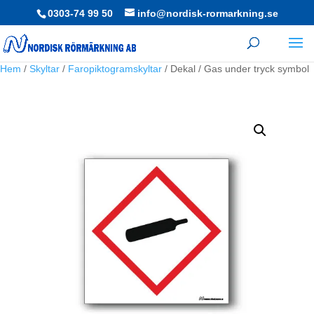
0303-74 99 50
info@nordisk-rormarkning.se
Hem
/
Skyltar
/
Faropiktogramskyltar
/ Dekal / Gas under tryck symbol