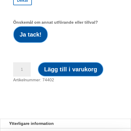
Dekal
Önskemål om annat utförande eller tillval?
Ja tack!
Dekal
Lägg till i varukorg
/
Gas
Artikelnummer: 74402
under
tryck
symbol
mängd
Ytterligare information