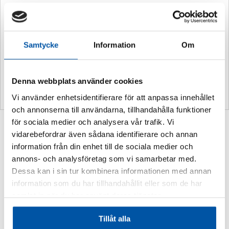
Ytterligare information
Vikt
0,2 kg
Samtycke
Information
Om
Storlek:
100 x 100 mm
Material:
Dekal
Denna webbplats använder cookies
Vi använder enhetsidentifierare för att anpassa innehållet
och annonserna till användarna, tillhandahålla funktioner
för sociala medier och analysera vår trafik. Vi
Relaterade produkter
vidarebefordrar även sådana identifierare och annan
information från din enhet till de sociala medier och
annons- och analysföretag som vi samarbetar med.
Dessa kan i sin tur kombinera informationen med annan
information som du har tillhandahållit eller som de har
samlat in när du har använt deras tjänster.
Tillåt alla