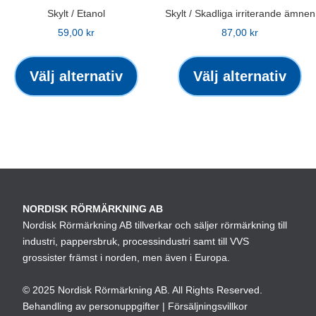
Skylt / Etanol
Skylt / Skadliga irriterande ämnen
59,00
kr
87,00
kr
Den
De
här
hä
Välj alternativ
Välj alternativ
produkten
pr
har
ha
flera
fle
varianter.
var
De
De
olika
oli
alternativen
alt
NORDISK RÖRMÄRKNING AB
kan
ka
Nordisk Rörmärkning AB tillverkar och säljer rörmärkning till
väljas
väl
industri, pappersbruk, processindustri samt till VVS
på
på
grossister främst i norden, men även i Europa.
produktsidan
pro
© 2025 Nordisk Rörmärkning AB. All Rights Reserved.
Behandling av personuppgifter
|
Försäljningsvillkor