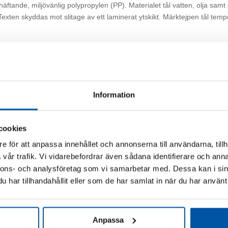
ftande, miljövänlig polypropylen (PP). Materialet tål vatten, olja samt d
. Texten skyddas mot slitage av ett laminerat ytskikt. Märktejpen tål tem
h uppåt
Information
i 10
cookies
 med
s även
e för att anpassa innehållet och annonserna till användarna, tillh
vår trafik. Vi vidarebefordrar även sådana identifierare och anna
nnons- och analysföretag som vi samarbetar med. Dessa kan i sin
har tillhandahållit eller som de har samlat in när du har använt 
Relaterade produkter
Anpassa