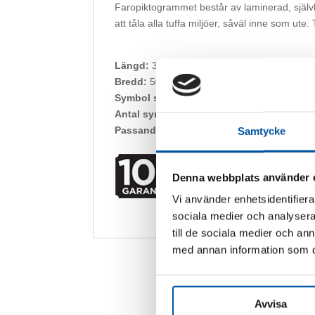
Faropiktogrammet består av laminerad, självhä
att tåla alla tuffa miljöer, såväl inne som ute
Längd:
30 m
Bredd:
50 mm
Symbol storlek:
30 mm
Antal symboler:
400 st
Passande rördimensioner:
från 1/2" rör oc
Samtycke
10-års garanti
Vid montering inomhus lämnar v
Denna webbplats använder 
års garanti. Om man laminerar
vårt speciella UV-laminat lämna
Vi använder enhetsidentifierar
10 års garanti utomhus
sociala medier och analysera 
till de sociala medier och a
med annan information som du 
Avvisa