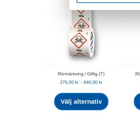
Rörmärkning / Giftig (T)
Rö
Prisintervall:
275,00
kr
–
640,00
kr
275,00 kr
Den
till
här
Välj alternativ
640,00 kr
produkten
har
flera
varianter.
De