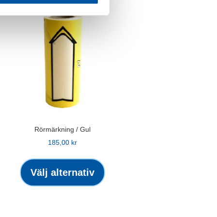
all:
Rörmärkning / Gul
r
185,00
kr
Den
r
kten
här
Välj alternativ
produkten
har
ter.
flera