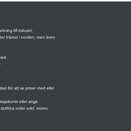
olika
olika
alternativen
altern
kan
kan
väljas
väljas
ning till industri,
på
på
ster främst i norden, men även
produktsidan
produ
ved.
r
n för att se priser med eller
etagskonto eller ange
slutföra order exkl. moms.