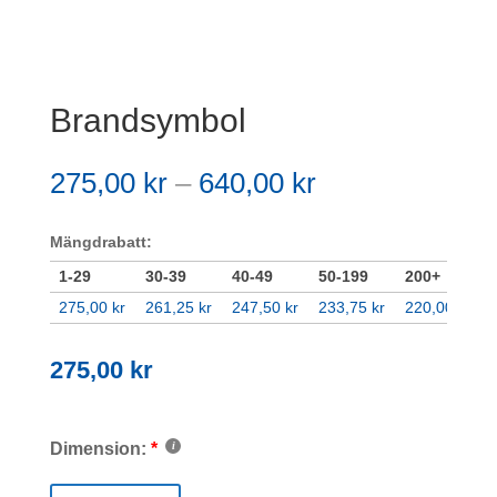
Brandsymbol
Prisintervall:
275,00
kr
–
640,00
kr
275,00 kr
till
Mängdrabatt:
640,00 kr
1-29
30-39
40-49
50-199
200+
275,00
kr
261,25
kr
247,50
kr
233,75
kr
220,00
kr
275,00
kr
Dimension: