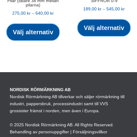
Pilar (tätare 38 mm mellan
SIFFROR 0-9
pilarna)
Prisint
189,00
kr
–
545,00
kr
Prisintervall:
275,00
kr
–
640,00
kr
189,00
De
275,00 kr
Den
till
hä
Välj alternativ
till
här
Välj alternativ
545,00
pr
640,00 kr
produkten
ha
har
fle
flera
var
varianter.
De
De
oli
olika
alt
alternativen
ka
NORDISK RÖRMÄRKNING AB
kan
väl
Nordisk Rörmärkning AB tillverkar och säljer rörmärkning till
väljas
industri, pappersbruk, processindustri samt till VVS
på
på
grossister främst i norden, men även i Europa.
pro
produktsidan
© 2025 Nordisk Rörmärkning AB. All Rights Reserved.
Behandling av personuppgifter
|
Försäljningsvillkor