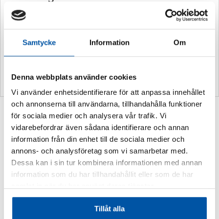
Vikt
0,5 kg
Dimension:
75 mm x 30 m
Samtycke
Information
Om
UV-laminat för
Nej, Ja
utomhusbruk
Denna webbplats använder cookies
Vi använder enhetsidentifierare för att anpassa innehållet
och annonserna till användarna, tillhandahålla funktioner
Relaterade produkter
för sociala medier och analysera vår trafik. Vi
vidarebefordrar även sådana identifierare och annan
information från din enhet till de sociala medier och
annons- och analysföretag som vi samarbetar med.
Dessa kan i sin tur kombinera informationen med annan
information som du har tillhandahållit eller som de har
samlat in när du har använt deras tjänster.
VARNING Värmekabel med
starkström
Tillåt alla
Prisint
359,00
kr
–
809,00
kr