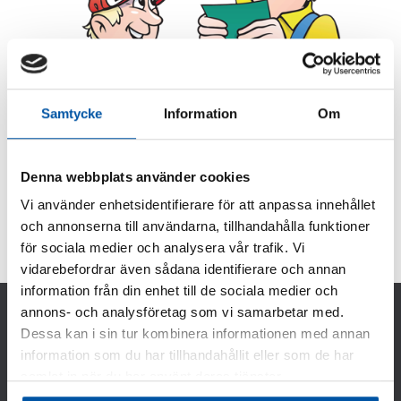
Samtycke
Information
Om
Denna webbplats använder cookies
Vi använder enhetsidentifierare för att anpassa innehållet
och annonserna till användarna, tillhandahålla funktioner
för sociala medier och analysera vår trafik. Vi
vidarebefordrar även sådana identifierare och annan
information från din enhet till de sociala medier och
annons- och analysföretag som vi samarbetar med.
Dessa kan i sin tur kombinera informationen med annan
NORDISK RÖRMÄRKNING AB
information som du har tillhandahållit eller som de har
Nordisk Rörmärkning AB tillverkar och säljer rörmärkning till
industri, pappersbruk, processindustri samt till VVS
samlat in när du har använt deras tjänster.
grossister främst i norden, men även i Europa.