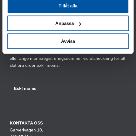
Tillåt alla
© 2025 Nordisk Rörmärkning AB. All Rights Reserved.
Behandling av personuppgifter
|
Försäljningsvillkor
Anpassa
Priser anges inklusive moms. Använd knappen nedan för att
Avvisa
se priser med eller utan moms.
Företagskunder kan antigen logga in med sitt företagskonto
eller ange momsregistreringsnummer vid utcheckning för att
slutföra order exkl. moms.
KONTAKTA OSS
Garverivägen 10,