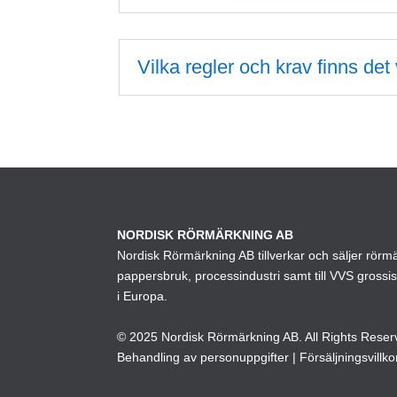
på
produktsidan
Vilka regler och krav finns de
NORDISK RÖRMÄRKNING AB
Nordisk Rörmärkning AB tillverkar och säljer rörmärk
pappersbruk, processindustri samt till VVS grossi
i Europa.
© 2025 Nordisk Rörmärkning AB. All Rights Reser
Behandling av personuppgifter
|
Försäljningsvillko