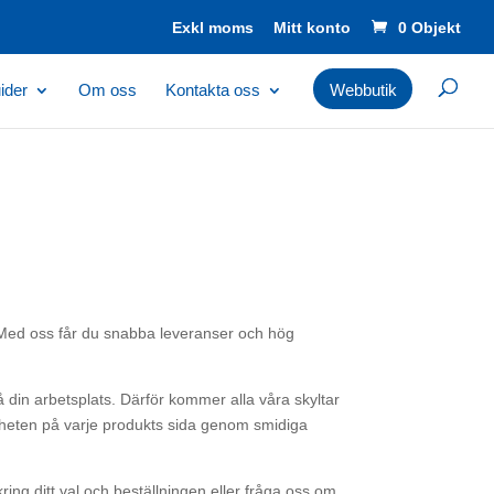
Mitt konto
0 Objekt
ider
Om oss
Kontakta oss
Webbutik
 Med oss får du snabba leveranser och hög
å din arbetsplats. Därför kommer alla våra skyltar
igheten på varje produkts sida genom smidiga
ing ditt val och beställningen eller fråga oss om