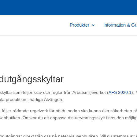
Produkter
Information & Gu
dutgångsskyltar
kyltar som följer krav och regler från Arbetsmiljöverket (
AFS 2020:1
).
ala produktion i härliga Älvängen.
som följer rådande regelverk för att du sedan ska kunna öka säkerheten p
i webbutiken. Önskar du att anpassa din utrymningsskylt finns den möjl
ödutgångar direkt från oss på nätet via webbutiken. Vill du stämma av kr