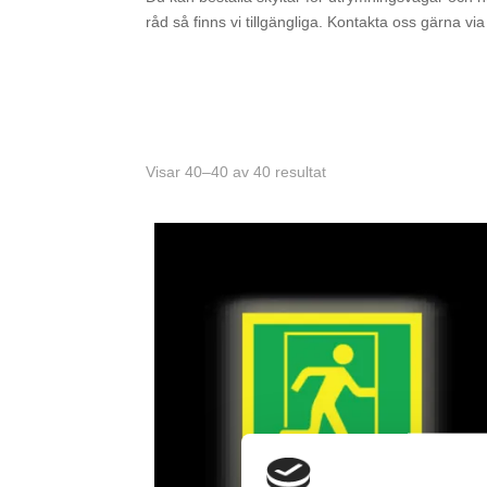
råd så finns vi tillgängliga. Kontakta oss gärna vi
Visar 40–40 av 40 resultat