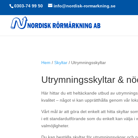
0303-74 99 50
info@nordisk-rormarkning.se
Hem
/
Skyltar
/ Utrymningsskyltar
Utrymningsskyltar & nö
Här hittar du ett heltäckande utbud av utrymningss
kvalitet – något vi kan upprätthålla genom vår lok
Vårt mål är att göra det enkelt att hitta skyltar 
i ett standardutförande som du enkelt kan välja 
valmöjligheter.
Du kan beställa skyltar för utrymningsvägar och n