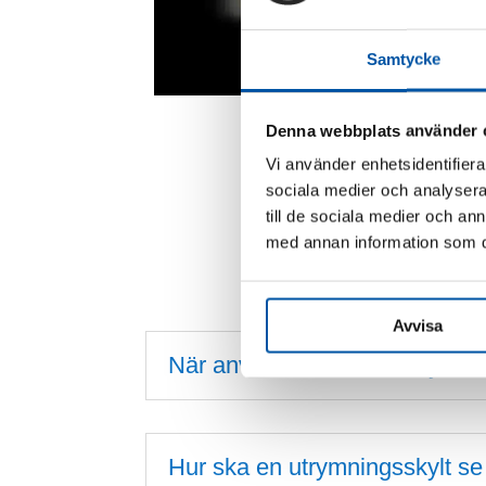
Samtycke
Skylt / Utrymning höger
Denna webbplats använder 
114,00
kr
Vi använder enhetsidentifierar
Den
sociala medier och analysera 
här
till de sociala medier och a
produkten
med annan information som du 
har
flera
varianter.
Avvisa
De
När använder man en utrymni
olika
alternativen
kan
väljas
Hur ska en utrymningsskylt se