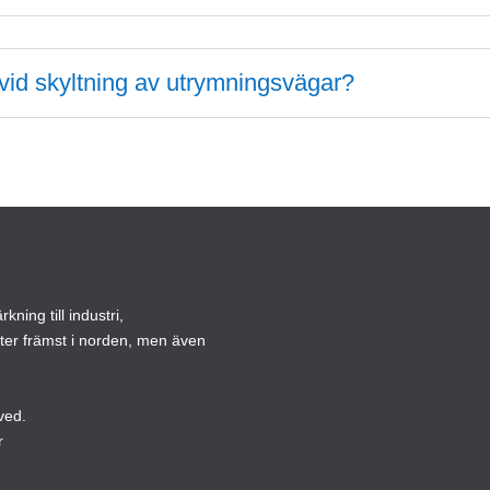
t vid skyltning av utrymningsvägar?
ning till industri,
ster främst i norden, men även
ved.
r