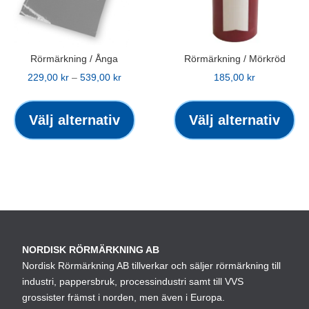
på
på
produktsidan
pro
Rörmärkning / Ånga
Rörmärkning / Mörkröd
Prisintervall:
229,00
kr
–
539,00
kr
185,00
kr
229,00 kr
Den
De
till
här
hä
Välj alternativ
Välj alternativ
539,00 kr
produkten
pr
har
ha
flera
fle
varianter.
var
De
De
olika
oli
alternativen
alt
NORDISK RÖRMÄRKNING AB
kan
ka
Nordisk Rörmärkning AB tillverkar och säljer rörmärkning till
väljas
väl
industri, pappersbruk, processindustri samt till VVS
på
på
grossister främst i norden, men även i Europa.