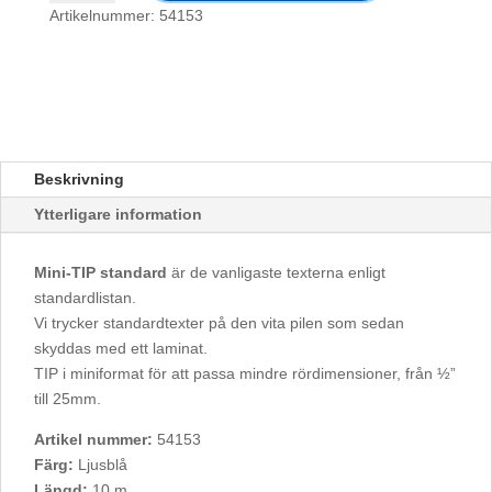
Tryckluft
Artikelnummer: 54153
mängd
Beskrivning
Ytterligare information
Mini-TIP standard
är de vanligaste texterna enligt
standardlistan.
Vi trycker standardtexter på den vita pilen som sedan
skyddas med ett laminat.
TIP i miniformat för att passa mindre rördimensioner, från ½”
till 25mm.
Artikel nummer:
54153
Färg:
Ljusblå
Längd:
10 m