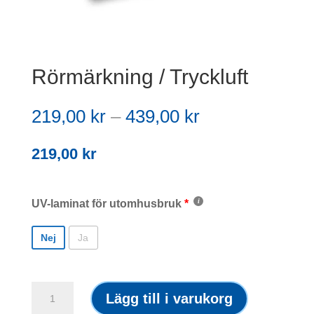
Rörmärkning / Tryckluft
Prisintervall:
219,00
kr
–
439,00
kr
219,00 kr
till
219,00
kr
439,00 kr
UV-laminat för utomhusbruk
Nej
Ja
Rörmärkning
Lägg till i varukorg
/