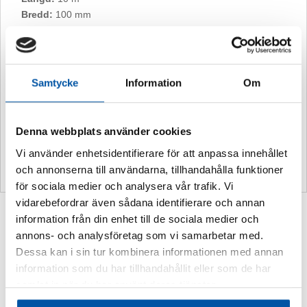
Bredd:
100 mm
Antal pilar:
252 st
Pilstorlek:
60 mm x 11 mm
Passande rördimensioner:
från ½” till 25mm
Samtycke
Information
Om
10-års garanti
Vid montering inomhus lämnar vi 10
Denna webbplats använder cookies
års garanti. Om man laminerar med
vårt speciella UV-laminat lämnas även
Vi använder enhetsidentifierare för att anpassa innehållet
10 års garanti utomhus
och annonserna till användarna, tillhandahålla funktioner
för sociala medier och analysera vår trafik. Vi
vidarebefordrar även sådana identifierare och annan
Relaterade produkter
information från din enhet till de sociala medier och
annons- och analysföretag som vi samarbetar med.
Dessa kan i sin tur kombinera informationen med annan
information som du har tillhandahållit eller som de har
samlat in när du har använt deras tjänster.