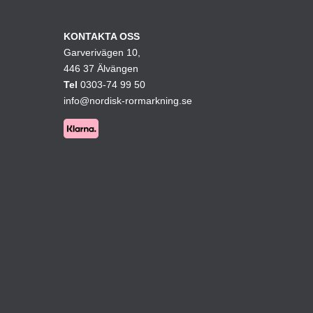
olika
ativen
alternativen
KONTAKTA OSS
Garverivägen 10,
kan
446 37 Älvängen
väljas
Tel
0303-74 99 50
på
info@nordisk-rormarkning.se
ktsidan
produktsidan