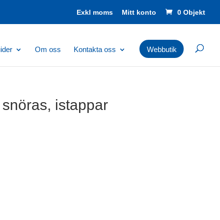
Mitt konto
0 Objekt
ider
Om oss
Kontakta oss
Webbutik
r snöras, istappar