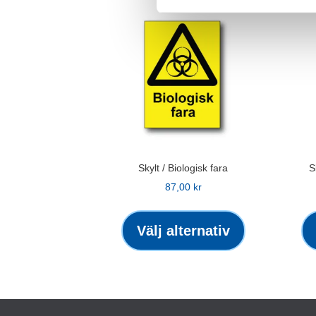
Skylt / Biologisk fara
S
87,00
kr
Den
här
Välj alternativ
produkten
har
flera
varianter.
De