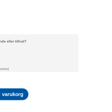
e eller tillval?
 moms)
 i varukorg