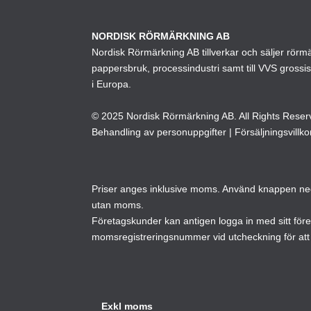
olika
alternativen
NORDISK RÖRMÄRKNING AB
Nordisk Rörmärkning AB tillverkar och säljer rörmärk
kan
pappersbruk, processindustri samt till VVS grossi
väljas
i Europa.
på
produktsidan
© 2025 Nordisk Rörmärkning AB. All Rights Reser
Behandling av personuppgifter
|
Försäljningsvillko
Priser anges inklusive moms. Använd knappen neda
utan moms.
Företagskunder kan antigen logga in med sitt för
momsregistreringsnummer vid utcheckning för att 