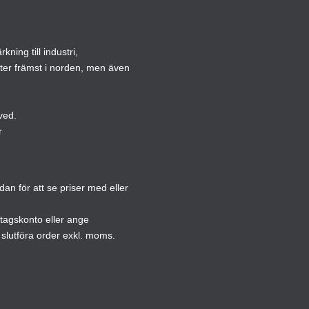
olika
olika
alternativen
altern
ning till industri,
kan
kan
ster främst i norden, men även
väljas
väljas
på
på
produktsidan
produ
ved.
r
n för att se priser med eller
etagskonto eller ange
slutföra order exkl. moms.