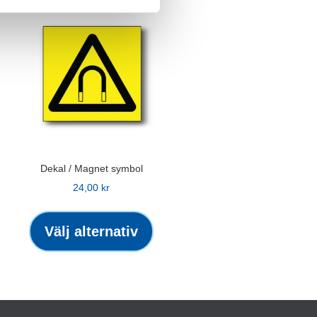
Dekal / Magnet symbol
24,00
kr
Den
här
Välj alternativ
kten
produkten
har
flera
ter.
varianter.
De