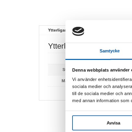
Ytterligare information
Ytterligare information
Samtycke
Vikt
0,2 kg
Storlek:
210 x 297 mm
Denna webbplats använder 
Vi använder enhetsidentifierar
Material:
Aluminium
sociala medier och analysera 
till de sociala medier och a
med annan information som du 
Avvisa