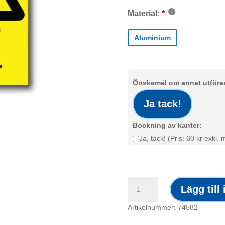
Material:
Aluminium
Önskemål om annat utförand
Ja tack!
Bockning av kanter:
Ja, tack! (Pris: 60 kr exkl.
Skylt
Lägg till
/
Risk
Artikelnummer: 74582
för