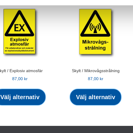
kylt / Explosiv atmosfär
Skylt / Mikrovågsstrålning
87,00
kr
87,00
kr
Den
Den
här
här
Välj alternativ
Välj alternativ
produkten
produ
har
har
flera
flera
varianter.
varian
De
De