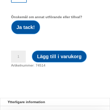
Önskemål om annat utförande eller tillval?
Ja tack!
Dekal
Lägg till i varukorg
/
Radioaktiva
Artikelnummer: 74514
ämnen
symbol
mängd
Ytterligare information