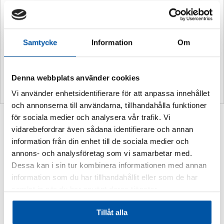
Ytterligare information
Vikt
0,2 kg
Samtycke
Information
Om
Storlek:
100 x 100 mm
Material:
Dekal
Denna webbplats använder cookies
Vi använder enhetsidentifierare för att anpassa innehållet
och annonserna till användarna, tillhandahålla funktioner
för sociala medier och analysera vår trafik. Vi
Relaterade produkter
vidarebefordrar även sådana identifierare och annan
information från din enhet till de sociala medier och
annons- och analysföretag som vi samarbetar med.
Dessa kan i sin tur kombinera informationen med annan
information som du har tillhandahållit eller som de har
samlat in när du har använt deras tjänster.
Tillåt alla