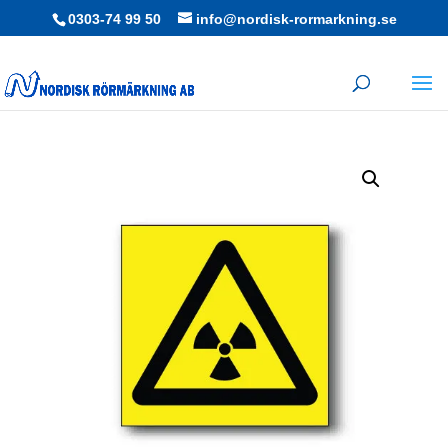
0303-74 99 50
info@nordisk-rormarkning.se
Hem
/
Skyltar
/
Varningsskyltar
/ Dekal / Radioaktiva ämnen symbol