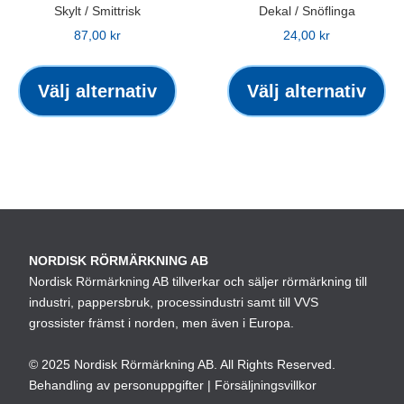
Skylt / Smittrisk
Dekal / Snöflinga
87,00
kr
24,00
kr
Den
De
här
hä
Välj alternativ
Välj alternativ
produkten
pr
har
ha
flera
fle
varianter.
var
De
De
olika
oli
alternativen
alt
NORDISK RÖRMÄRKNING AB
kan
ka
Nordisk Rörmärkning AB tillverkar och säljer rörmärkning till
väljas
väl
industri, pappersbruk, processindustri samt till VVS
på
på
grossister främst i norden, men även i Europa.
produktsidan
pro
© 2025 Nordisk Rörmärkning AB. All Rights Reserved.
Behandling av personuppgifter
|
Försäljningsvillkor