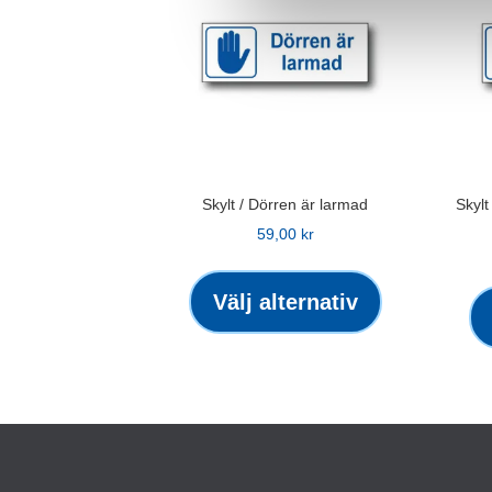
Skylt / Dörren är larmad
Skylt
59,00
kr
Den
här
Välj alternativ
produkten
har
flera
varianter.
De
olika
alternativen