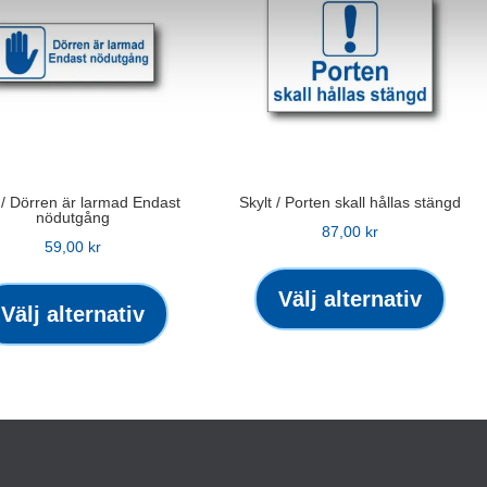
 / Dörren är larmad Endast
Skylt / Porten skall hållas stängd
nödutgång
87,00
kr
59,00
kr
Den
Den
här
Välj alternativ
här
Välj alternativ
produ
produkten
har
har
flera
flera
varian
varianter.
De
De
olika
olika
altern