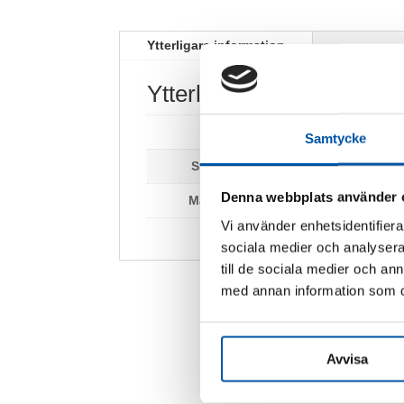
Ytterligare information
Ytterligare information
Vikt
0,2 kg
Samtycke
Storlek:
210 x 74 mm
Denna webbplats använder 
Material:
Plast
Vi använder enhetsidentifierar
sociala medier och analysera 
till de sociala medier och a
med annan information som du 
Avvisa