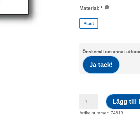
Material:
Plast
Önskemål om annat utförand
Ja tack!
Skylt
Lägg till
/
Öppet
Artikelnummer: 74819
mängd