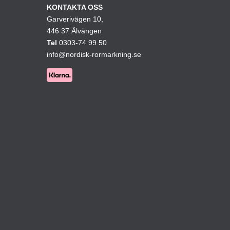
KONTAKTA OSS
kan
Garverivägen 10,
väljas
446 37 Älvängen
på
Tel
0303-74 99 50
ktsidan
produktsidan
info@nordisk-rormarkning.se