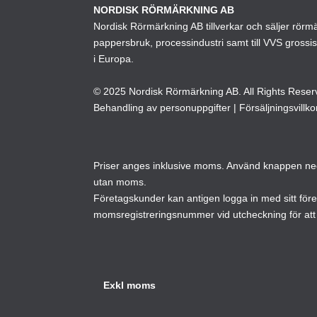
NORDISK RÖRMÄRKNING AB
kan
Nordisk Rörmärkning AB tillverkar och säljer rörmärk
väljas
pappersbruk, processindustri samt till VVS grossi
på
i Europa.
produktsidan
© 2025 Nordisk Rörmärkning AB. All Rights Reser
Behandling av personuppgifter
|
Försäljningsvillko
Priser anges inklusive moms. Använd knappen neda
utan moms.
Företagskunder kan antigen logga in med sitt för
momsregistreringsnummer vid utcheckning för att 