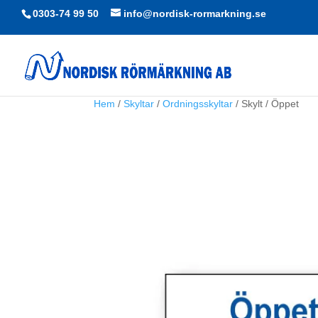
0303-74 99 50
info@nordisk-rormarkning.se
Hem
/
Skyltar
/
Ordningsskyltar
/ Skylt / Öppet