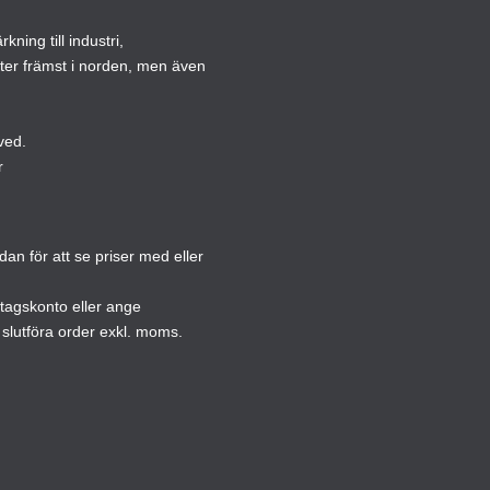
alternativen
kan
ning till industri,
kan
väljas
ster främst i norden, men även
väljas
på
på
produ
produktsidan
ved.
r
n för att se priser med eller
etagskonto eller ange
slutföra order exkl. moms.