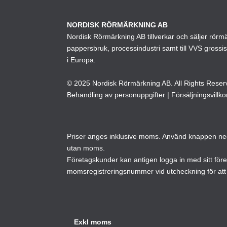
olika
alternativen
NORDISK RÖRMÄRKNING AB
Nordisk Rörmärkning AB tillverkar och säljer rörmärk
kan
pappersbruk, processindustri samt till VVS grossi
väljas
i Europa.
på
produktsidan
© 2025 Nordisk Rörmärkning AB. All Rights Reser
Behandling av personuppgifter
|
Försäljningsvillko
Priser anges inklusive moms. Använd knappen neda
utan moms.
Företagskunder kan antigen logga in med sitt för
momsregistreringsnummer vid utcheckning för att 