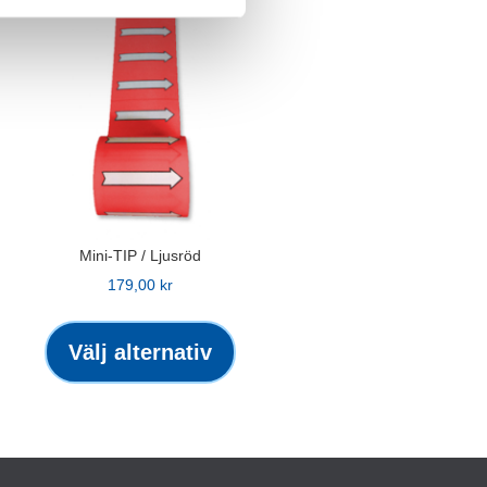
Mini-TIP / Ljusröd
179,00
kr
Den
här
Välj alternativ
kten
produkten
har
flera
ter.
varianter.
De