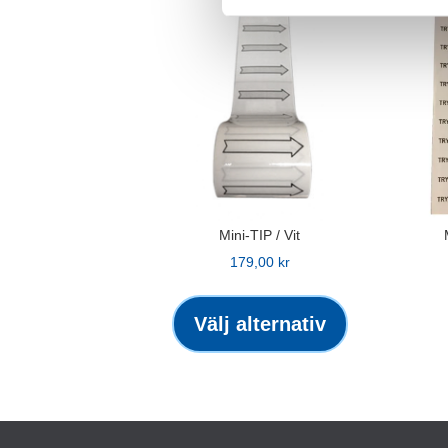
Mini-TIP / Vit
179,00
kr
Den
här
Välj alternativ
produkten
har
flera
varianter.
De