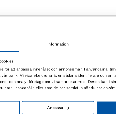
on
ormat för att passa mindre rördimensioner, från ½” till 25mm. Röd använ
Information
cookies
e för att anpassa innehållet och annonserna till användarna, tillh
vår trafik. Vi vidarebefordrar även sådana identifierare och anna
m
nnons- och analysföretag som vi samarbetar med. Dessa kan i sin
har tillhandahållit eller som de har samlat in när du har använt 
Relaterade produkter
Anpassa