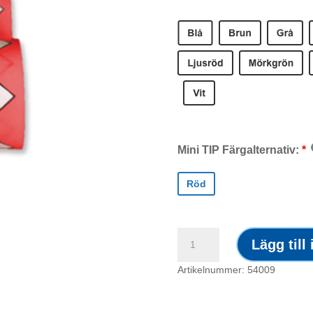
Mini TIP Färgalternativ:
Röd
Mini-
Lägg till
TIP
/
Artikelnummer: 54009
Röd
mängd