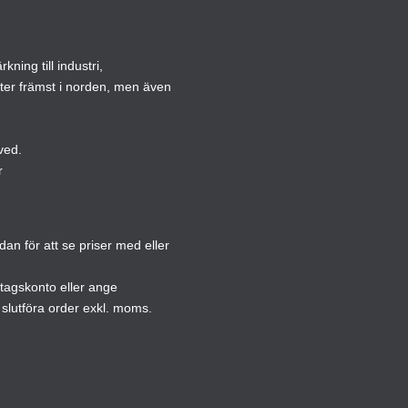
olika
altern
ning till industri,
kan
ster främst i norden, men även
väljas
på
produ
ved.
r
n för att se priser med eller
etagskonto eller ange
slutföra order exkl. moms.