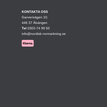
olika
ativen
alternativen
KONTAKTA OSS
Garverivägen 10,
kan
446 37 Älvängen
väljas
Tel
0303-74 99 50
på
info@nordisk-rormarkning.se
ktsidan
produktsidan