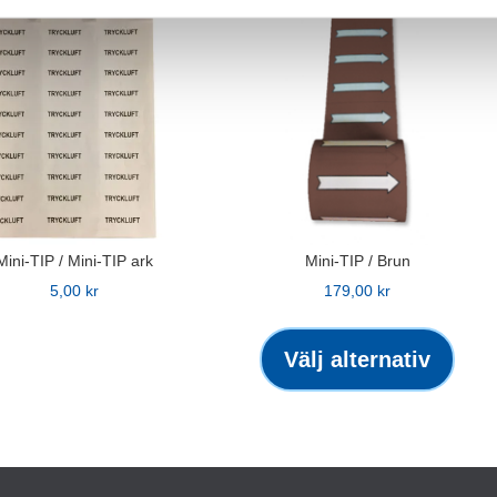
Mini-TIP / Mini-TIP ark
Mini-TIP / Brun
5,00
kr
179,00
kr
Den
här
Välj alternativ
produ
har
flera
varian
De