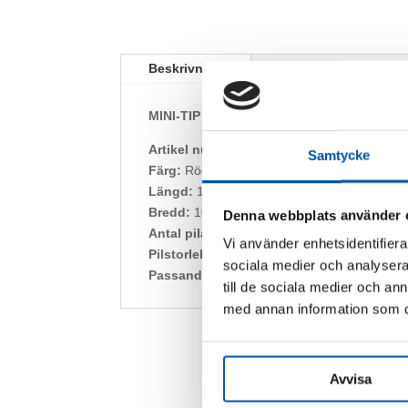
Beskrivning
Ytterligare informati
MINI-TIP
är precis som det låter, TIP i minif
Artikel nummer:
54009
Samtycke
Färg:
Röd
Längd:
10 m
Bredd:
100 mm
Denna webbplats använder 
Antal pilar:
252 st
Vi använder enhetsidentifierar
Pilstorlek:
60 mm x 11 mm
sociala medier och analysera 
Passande rördimensioner:
från ½” till 25m
till de sociala medier och a
med annan information som du 
Avvisa