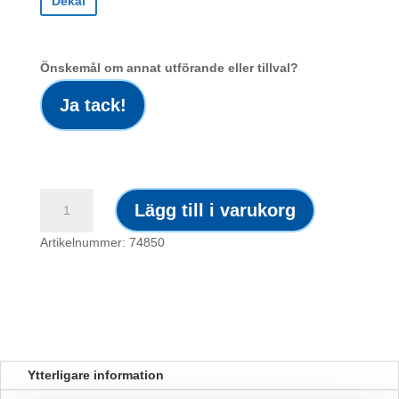
Dekal
Önskemål om annat utförande eller tillval?
Ja tack!
Dekal
Lägg till i varukorg
/
Handikapp
Artikelnummer: 74850
blå
med
vit
symbol
mängd
Ytterligare information