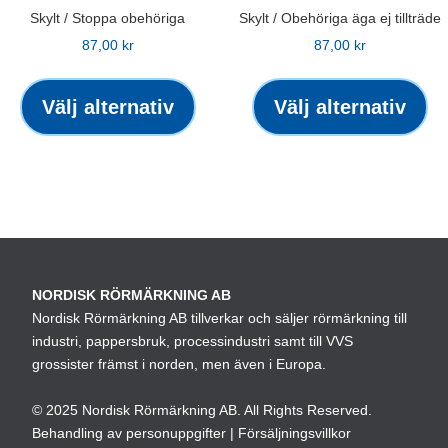
Skylt / Stoppa obehöriga
Skylt / Obehöriga äga ej tillträde
87,00
kr
87,00
kr
Den
De
här
hä
Välj alternativ
Välj alternativ
produkten
pr
har
ha
flera
fle
varianter.
var
De
De
olika
oli
alternativen
alt
NORDISK RÖRMÄRKNING AB
kan
ka
Nordisk Rörmärkning AB tillverkar och säljer rörmärkning till
väljas
väl
industri, pappersbruk, processindustri samt till VVS
på
på
grossister främst i norden, men även i Europa.
produktsidan
pro
© 2025 Nordisk Rörmärkning AB. All Rights Reserved.
Behandling av personuppgifter
|
Försäljningsvillkor