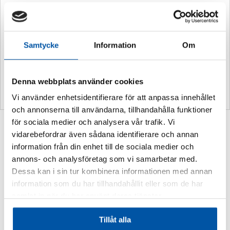
Ytterligare information
Vikt
0,2 kg
Samtycke
Information
Om
Storlek:
140 x 140 mm
Material:
Dekal
Denna webbplats använder cookies
Vi använder enhetsidentifierare för att anpassa innehållet
och annonserna till användarna, tillhandahålla funktioner
för sociala medier och analysera vår trafik. Vi
Relaterade produkter
vidarebefordrar även sådana identifierare och annan
information från din enhet till de sociala medier och
annons- och analysföretag som vi samarbetar med.
Dessa kan i sin tur kombinera informationen med annan
information som du har tillhandahållit eller som de har
samlat in när du har använt deras tjänster.
Tillåt alla