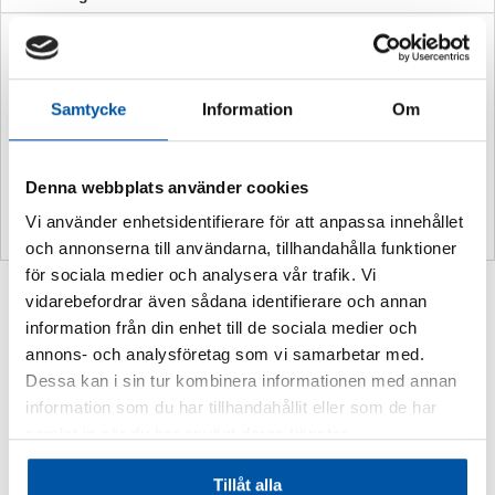
Ytterligare information
Vikt
0,2 kg
Samtycke
Information
Om
Storlek:
297 x 105 mm
Material:
Aluminium
Denna webbplats använder cookies
Vi använder enhetsidentifierare för att anpassa innehållet
och annonserna till användarna, tillhandahålla funktioner
för sociala medier och analysera vår trafik. Vi
Relaterade produkter
vidarebefordrar även sådana identifierare och annan
information från din enhet till de sociala medier och
annons- och analysföretag som vi samarbetar med.
Dessa kan i sin tur kombinera informationen med annan
information som du har tillhandahållit eller som de har
samlat in när du har använt deras tjänster.
Tillåt alla