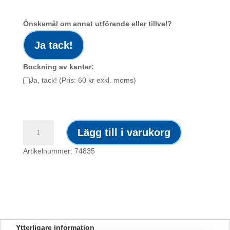
Önskemål om annat utförande eller tillval?
Ja tack!
Bockning av kanter:
Ja, tack! (Pris: 60 kr exkl. moms)
Skylt
Lägg till i varukorg
/
Bollspel
Artikelnummer: 74835
förbjudet
mängd
Ytterligare information