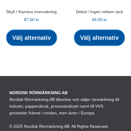
produktsidan
pro
Skylt / Kamera övervakning
Dekal / Ingen reklam tack
87,00
kr
49,00
kr
Den
De
här
hä
Välj alternativ
Välj alternativ
produkten
pr
har
ha
flera
fle
varianter.
var
De
De
olika
oli
alternativen
alt
NORDISK RÖRMÄRKNING AB
kan
ka
Nordisk Rörmärkning AB tillverkar och säljer rörmärkning till
väljas
väl
industri, pappersbruk, processindustri samt till VVS
på
på
grossister främst i norden, men även i Europa.
produktsidan
pro
© 2025 Nordisk Rörmärkning AB. All Rights Reserved.