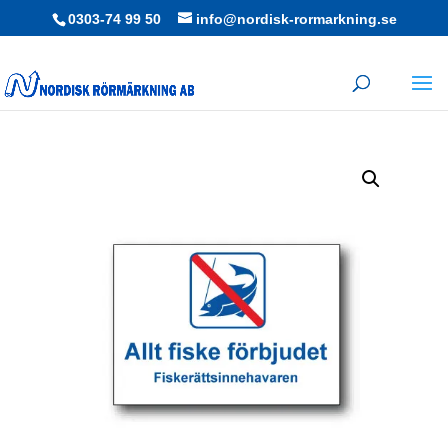
0303-74 99 50
info@nordisk-rormarkning.se
Hem
/
Skyltar
/
Ordningsskyltar
/ Skylt / Allt fiske förbjudet