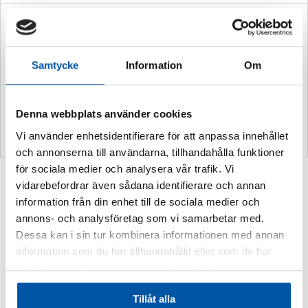
Ytterligare information
Vikt
0,4 kg
Samtycke
Information
Om
Storlek:
420 x 297 mm
Material:
Aluminium
Denna webbplats använder cookies
Vi använder enhetsidentifierare för att anpassa innehållet
och annonserna till användarna, tillhandahålla funktioner
för sociala medier och analysera vår trafik. Vi
Relaterade produkter
vidarebefordrar även sådana identifierare och annan
information från din enhet till de sociala medier och
annons- och analysföretag som vi samarbetar med.
Dessa kan i sin tur kombinera informationen med annan
information som du har tillhandahållit eller som de har
samlat in när du har använt deras tjänster.
Tillåt alla