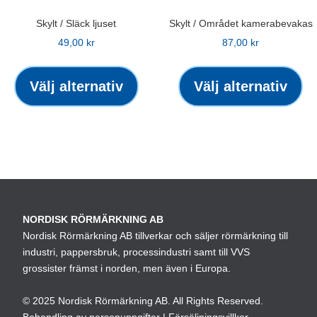
Skylt / Släck ljuset
Skylt / Området kamerabevakas
49,00
kr
87,00
kr
Den
De
här
hä
Välj alternativ
Välj alternativ
produkten
pr
har
ha
flera
fle
varianter.
var
De
De
olika
oli
alternativen
alt
NORDISK RÖRMÄRKNING AB
kan
ka
Nordisk Rörmärkning AB tillverkar och säljer rörmärkning till
väljas
väl
industri, pappersbruk, processindustri samt till VVS
på
på
grossister främst i norden, men även i Europa.
produktsidan
pro
© 2025 Nordisk Rörmärkning AB. All Rights Reserved.