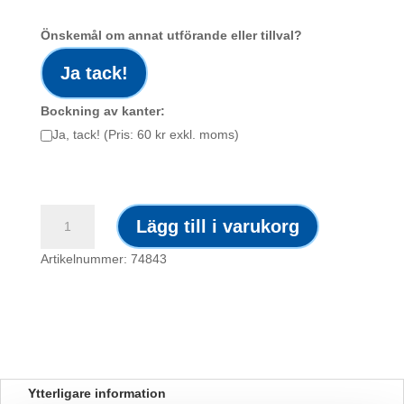
Önskemål om annat utförande eller tillval?
Ja tack!
Bockning av kanter:
Ja, tack! (Pris: 60 kr exkl. moms)
Skylt
Lägg till i varukorg
/
Allt
Artikelnummer: 74843
fiske
förbjudet
mängd
Ytterligare information